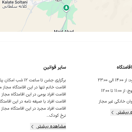
قامتگاه
سایر قوانین
د
:
از
14:00
الی
23:00
وج
:
از
11:00
تا
12:00
ان خانگی
غیر مجاز
 بیشتر
نرخ کودک...
مشاهده بیشتر