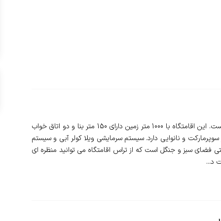
❇️ ویلا دوخوابه موسوی در شهر درود نیشابور واقع شده است. این اقامتگاه با 1000 متر زمین دارای 150 متر بنا و دو اتاق خواب
سوپرمارکت و نانوایی دارد. سیستم سرمایشی ویلا کولر آبی و سیستم
ی فضای سبز و جنگل است که از تراس اقامتگاه می توانید منظره ای
د...