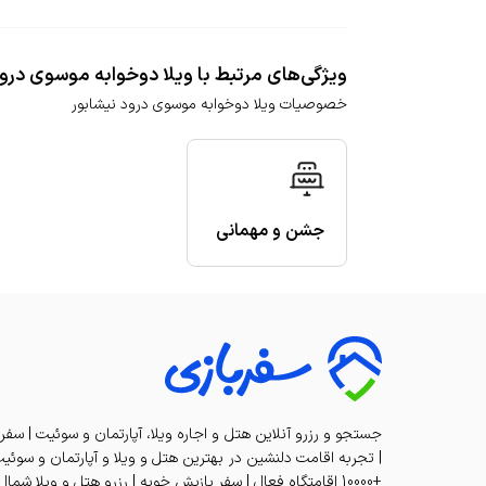
ویژگی‌های مرتبط با ویلا دوخوابه موسوی درود
خصوصیات ویلا دوخوابه موسوی درود نیشابور
جشن و مهمانی
جستجو و رزرو آنلاین هتل و اجاره ویلا، آپارتمان و سوئیت | سفر
+10000 اقامتگاه فعال | سفر بازیش خوبه | رزرو هتل و ویلا شمال تا کیش | SAFARBAZI Rentals