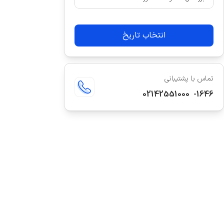
انتخاب تاریخ
تماس با پشتیبانی
02142551000
-
1646