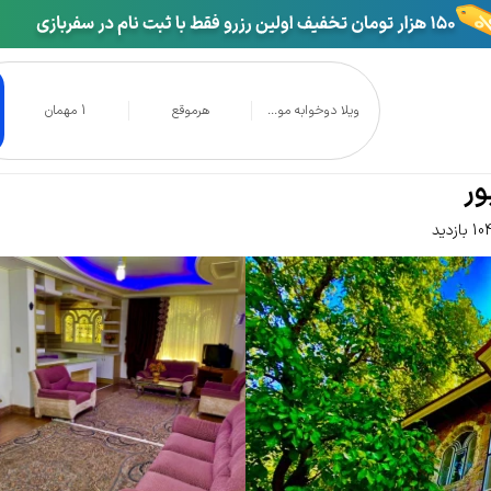
ویلا دوخوابه مو...
هرموقع
1 مهمان
 درود نیشابور
ور
بازدید