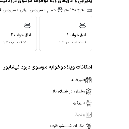
پذیرایی و اتاق‌های ویلا دوخوابه موسوی درود نیشا
متراژ: 150 متر
حمام + سرویس ایرانی + سرویس ف
اتاق خواب
1
اتاق خواب
2
1 عدد تخت دو نفره
1 عدد تخت یک نفره
امکانات ویلا دوخوابه موسوی درود نیشابور
آشپزخانه
مبلمان در فضای باز
باربیکیو
یخچال
امکانات شستشو ظرف