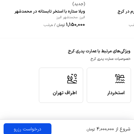
(
جدید
)
رم در کرج
ویلا ستاره با استخر تابستانه در محمدشهر
البرز
،
محمدشهر البرز
1,150,000
تومان
شب
/
هرشب
ویژگی‌های مرتبط با عمارت پدری کرج
خصوصیات عمارت پدری کرج
استخردار
اطراف تهران
شروع از
4,000,000
درخواست رزرو
تومان