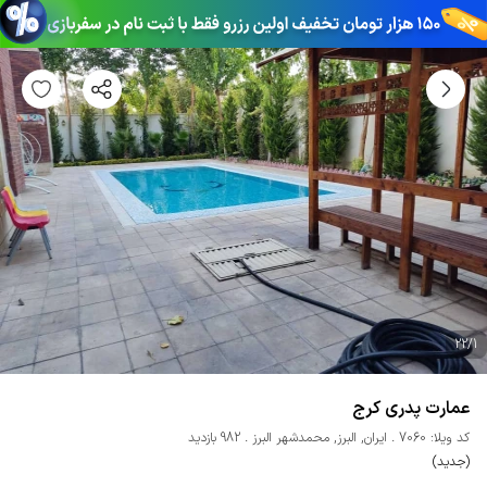
22
/
1
عمارت پدری کرج
کد ویلا: 7060
ایران
,
البرز
,
محمدشهر البرز
982 بازدید
(جدید)