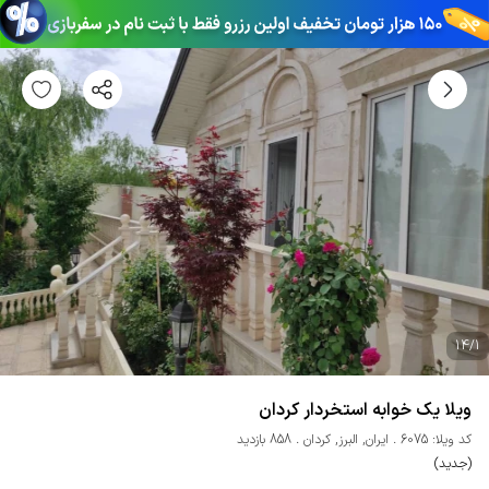
14
/
1
ویلا یک خوابه استخردار کردان
کد ویلا: 6075
ایران
,
البرز
,
کردان
858 بازدید
(جدید)