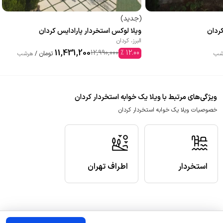
(
جدید
)
کردان
ویلا لوکس استخردار پارادایس کردان
البرز
،
کردان
11,431,200
12,990,000
%
12.00
تومان
شب
/
هرشب
ویژگی‌های مرتبط با ویلا یک خوابه استخردار کردان
خصوصیات ویلا یک خوابه استخردار کردان
استخردار
اطراف تهران