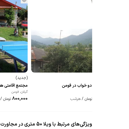
(
جدید
)
(
جدید
)
ویلا جنگلی دو خواب در فومن
مجتمع اقامتی هفت ا
گیلان
،
فومن
گیلان
،
فومن
800,000
475,000
/
هرشب
/
تومان
تومان
ویژگی‌های مرتبط با ویلا 50 متری در مجاورت رودخانه 1 در فومن