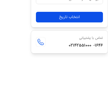
انتخاب تاریخ
تماس با پشتیبانی
02142551000
-
1646