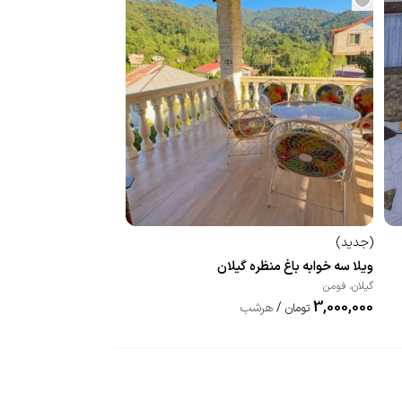
(
جدید
)
ویلا سه خوابه باغ منظره گیلان
گیلان
،
فومن
3,000,000
/
هرشب
تومان