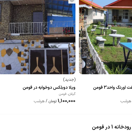
(
جدید
)
ورنگ واحد3 فومن
ویلا دوبلکس دوخوابه در فومن
گیلان
،
فومن
1,100,000
هرشب
/
هرشب
تومان