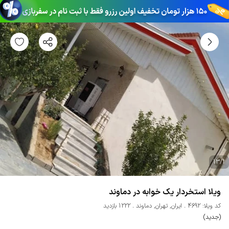
13
/
1
ویلا استخردار یک خوابه در دماوند
کد ویلا: 4692
ایران
,
تهران
,
دماوند
1222 بازدید
(جدید)