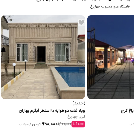
اقامتگاه های محبوب چهارباغ
(
جدید
)
باغ کرج
ویلا فلت دوخوابه با استخر آبگرم بهاران
البرز
،
چهارباغ
990,000
1,100,000
%
10.00
تومان
شب
/
هرشب