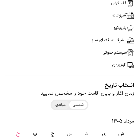
کف فرش
آشپزخانه
باربیکیو
مشرف به فضای سبز
سیستم صوتی
تلویزیون
انتخاب تاریخ
زمان آغاز و پایان اقامت خود را مشخص نمایید.
شمسی
میلادی
مرداد 1405
ش
ی
د
س
چ
پ
ج