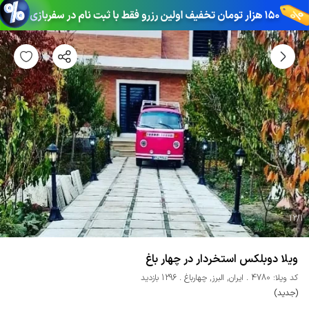
12
/
1
ویلا دوبلکس استخردار در چهار باغ
کد ویلا: 4780
ایران
,
البرز
,
چهارباغ
1296 بازدید
(جدید)