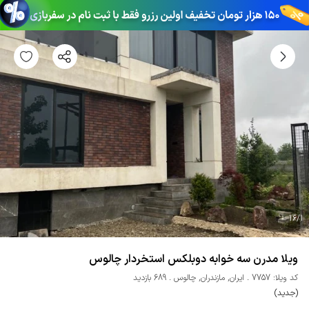
16
/
1
ویلا مدرن سه خوابه دوبلکس استخردار چالوس
کد ویلا: 7757
ایران
,
مازندران
,
چالوس
689 بازدید
(جدید)