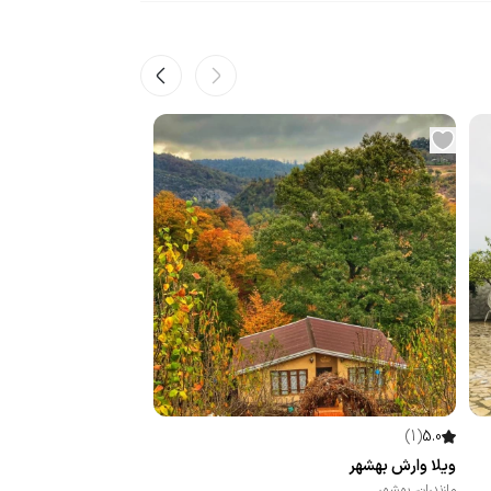
)
1
(
5.0
ویلا وارش بهشهر
مازندران
،
بهشهر