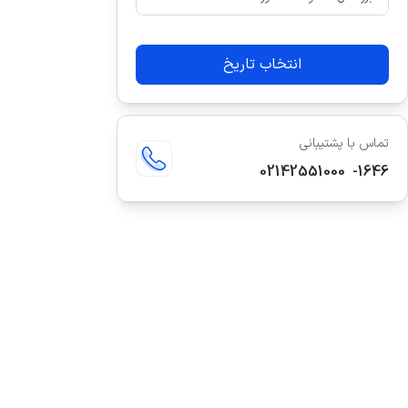
انتخاب تاریخ
تماس با پشتیبانی
02142551000
-
1646