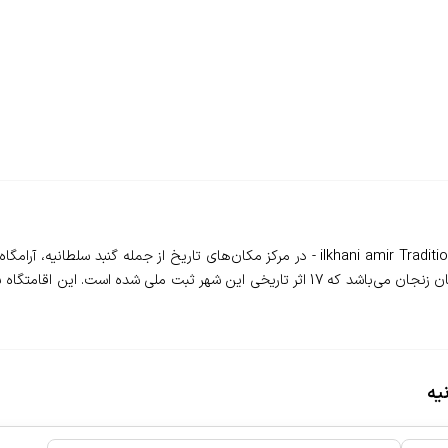
❇️ اقامتگاه سنتی ایلخانی امیر سلطانیه - ilkhani amir Traditional residence - در مرکز مکان
قرار گرفته است. شهر سلطانیه یکی از شهرهای تاریخی استان زنجان می‌باشد که 17 اثر تاریخی ا
یه