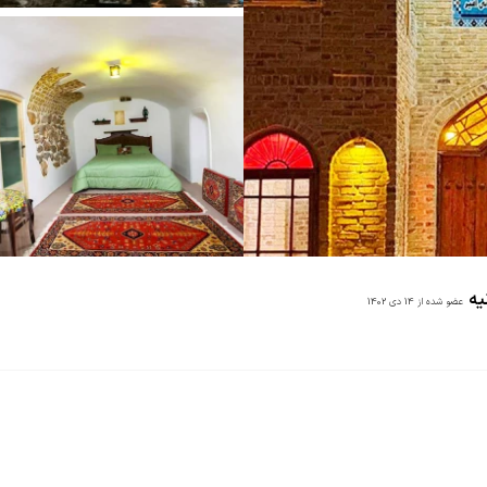
یه
عضو شده از
14 دی 1402