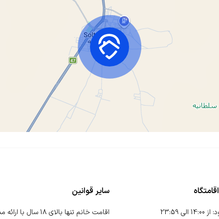
قامتگاه
سایر قوانین
د
:
از
14:00
الی
23:59