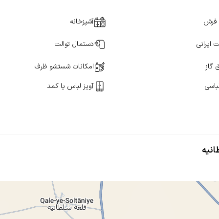
فرش
آشپزخانه
ت ایرانی
دستمال توالت
 گاز
امکانات شستشو ظرف
باسی
آویز لباس یا کمد
انیه