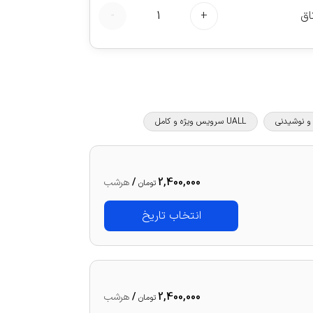
اق
+
1
-
UALL سرویس ویژه و کامل
2,400,000
/
هرشب
تومان
انتخاب تاریخ
2,400,000
/
هرشب
تومان