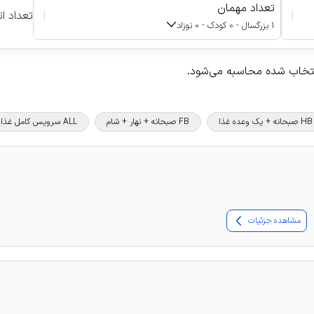
تعداد مهمان
|
|
تعداد ات
1 بزرگسال - 0 کودک - 0 نوزاد
نتخاب شده محاسبه می‌شود.
HB صبحانه + یک وعده غذا
FB صبحانه + نهار + شام
ALL سرویس کامل غذا و نوشیدنی
مشاهده جزئیات