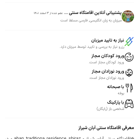
پشتیبانی آنلاین اقامتگاه سنتی ...
عضو شده از
3 اسفند 1401
میزبان به زبان انگلیسی, فارسی مسلط است
نیاز به تایید میزبان
رزرو نیاز به بررسی و تایید توسط میزبان دارد.
ورود کودکان مجاز
ورود کودکان مجاز است.
ورود نوزادان مجاز
ورود نوزادان مجاز است.
با صبحانه
بوفه
با پارکینگ
شخصی
باز
(
رایگان
)
معرفی
اقامتگاه سنتی آبان شیراز
❇️اقامتگاه سنتی آبان شیراز - aban traditiona residence shiraz - در