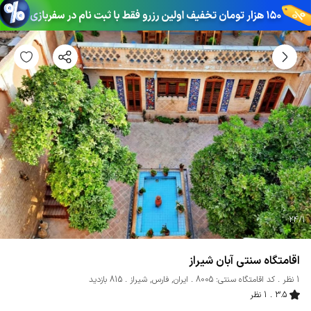
24
/
1
اقامتگاه سنتی آبان شیراز
1 نظر
کد اقامتگاه سنتی: 8005
ایران
,
فارس
,
شیراز
815 بازدید
3.5
1 نظر