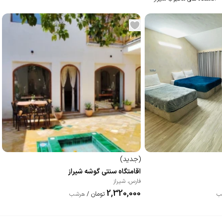
(
جدید
)
اقامتگاه سنتی گوشه شیراز
فارس
،
شیراز
2,320,000
تومان
ب
/
هرشب