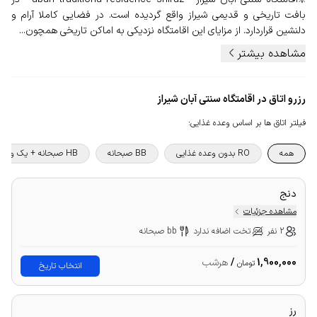
بافت تاریخی و قدیمی شیراز واقع گردیده است. در فضایی کاملا آرام و
دلنشین قراردارد. از مزایای این اقامتگاه نزدیکی به اماکن تاریخی همچون...
مشاهده بیشتر
رزرو اتاق در اقامتگاه سنتی آبان شیراز
فیلتر اتاق ها بر اساس وعده غذایی
:
همه
RO بدون وعده غذایی
BB صبحانه
HB صبحانه + یک وعده غذا
دنج
مشاهده جزئیات
2 نفر
تخت اضافه ندارد
bb صبحانه
1,900,000
/
هرشب
تومان
انتخاب تاریخ
رز