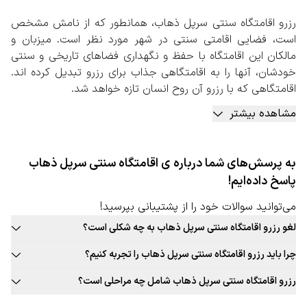
رزرو اقامتگاه سنتی سرپل ذهاب، همانطور که از نامش مشخص
است، فضایی اقامتی سنتی در شهر مورد نظر است. میزبان و
مالکان این اقامتگاه با حفظ و نگهداری فضاهای تاریخی و سنتی
خودشان، آنها را به اقامتگاهی جذاب برای رزرو تبدیل کرده اند.
اقامتگاهی که با رزرو آن روح انسان تازه خواهد شد.
این اقامتگاه های سنتی به طور معمول در شهرهای باستانی و
مشاهده بیشتر
تاریخی ایران بیشتر یافت می شوند.
در اقامتگاه‌های سنتی، محیطی آرام‌تر و راحت‌تر برای میهمانان
فراهم شده است. علاوه بر این موضوع، اقامتگاه‌های سنتی معمولا
به پرسش‌های شما درباره ی اقامتگاه سنتی سرپل ذهاب
فضای بیشتر و بزرگتری را نسبت به اتاق‌های یک هتل زنجیره‌ای
پاسخ داده‌ایم!
در اختیار شما مهمان قرار خواهند داد. این امر می‌تواند برای
افرادی که تمایل دارند تا به صورت خانوادگی یا با تعداد بالا سفر
می‌توانید سوالات خود را از پشتیبانی بپرسید!
کنند، بسیار مطلوب واقع شود.
لغو رزرو اقامتگاه سنتی سرپل ذهاب به چه شکلی است؟
رزرو اقامتگاه سنتی سرپل ذهاب، هم یکی از همین تجربه های
قوانین لغو رزرو اقامتگاه سنتی این شهر به صورت ثابت برای تمامی اقامتگاه
اصیل و ناب است. شهر مذکور به دلیل پیشینه تاریخی خود
چرا باید رزرو اقامتگاه سنتی سرپل ذهاب را تجربه کنیم؟
سنتی قابل ارائه نیست. حتما در زمان رزرو اقامتگاه سنتی مورد نظر خود به
فضاهایی جذاب را برای راه اندازی اقامتگاه های سنتی شامل می
بافت سنتی و جذاب این شهر، غذاهای محلی و بومی جذاب، فرهنگ غنی،
قوانین لغو توجه کنید.
رزرو اقامتگاه سنتی سرپل ذهاب شامل چه مراحلی است؟
شود.
تجربه‌های جذاب و به یادماندنی اقامت در اقامتگاه سنتی این شهر و …
رزرو اقامتگاه سنتی سرپل ذهاب به صورت آنلاین
مراجعه به صفحه اقامتگاه سنتی سفربازی 2. انتخاب شهر، تعداد نفرات،
دلایلی جذاب برای رزرو اقامتگاه سنتی سرپل ذهاب است.