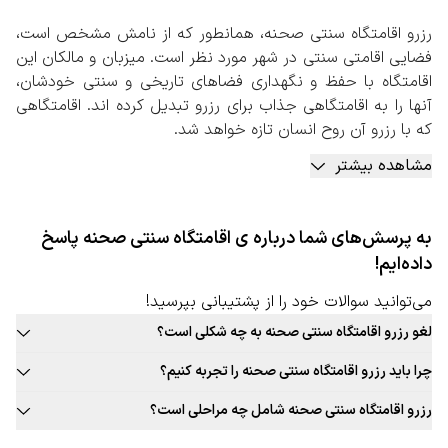
رزرو اقامتگاه سنتی صحنه، همانطور که از نامش مشخص است،
فضایی اقامتی سنتی در شهر مورد نظر است. میزبان و مالکان این
اقامتگاه با حفظ و نگهداری فضاهای تاریخی و سنتی خودشان،
آنها را به اقامتگاهی جذاب برای رزرو تبدیل کرده اند. اقامتگاهی
که با رزرو آن روح انسان تازه خواهد شد.
این اقامتگاه های سنتی به طور معمول در شهرهای باستانی و
مشاهده بیشتر
تاریخی ایران بیشتر یافت می شوند.
در اقامتگاه‌های سنتی، محیطی آرام‌تر و راحت‌تر برای میهمانان
فراهم شده است. علاوه بر این موضوع، اقامتگاه‌های سنتی معمولا
به پرسش‌های شما درباره ی اقامتگاه سنتی صحنه پاسخ
فضای بیشتر و بزرگتری را نسبت به اتاق‌های یک هتل زنجیره‌ای
داده‌ایم!
در اختیار شما مهمان قرار خواهند داد. این امر می‌تواند برای
افرادی که تمایل دارند تا به صورت خانوادگی یا با تعداد بالا سفر
می‌توانید سوالات خود را از پشتیبانی بپرسید!
کنند، بسیار مطلوب واقع شود.
لغو رزرو اقامتگاه سنتی صحنه به چه شکلی است؟
رزرو اقامتگاه سنتی صحنه، هم یکی از همین تجربه های اصیل و
قوانین لغو رزرو اقامتگاه سنتی این شهر به صورت ثابت برای تمامی اقامتگاه
ناب است. شهر مذکور به دلیل پیشینه تاریخی خود فضاهایی
چرا باید رزرو اقامتگاه سنتی صحنه را تجربه کنیم؟
سنتی قابل ارائه نیست. حتما در زمان رزرو اقامتگاه سنتی مورد نظر خود به
جذاب را برای راه اندازی اقامتگاه های سنتی شامل می شود.
بافت سنتی و جذاب این شهر، غذاهای محلی و بومی جذاب، فرهنگ غنی،
قوانین لغو توجه کنید.
رزرو اقامتگاه سنتی صحنه شامل چه مراحلی است؟
رزرو اقامتگاه سنتی صحنه به صورت آنلاین
تجربه‌های جذاب و به یادماندنی اقامت در اقامتگاه سنتی این شهر و …
مراجعه به صفحه اقامتگاه سنتی سفربازی 2. انتخاب شهر، تعداد نفرات،
با توجه به اهمیت اقامت در اقامتگاه‌های سنتی برای سفرهای
دلایلی جذاب برای رزرو اقامتگاه سنتی صحنه است.