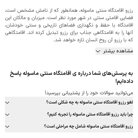
رزرو اقامتگاه سنتی ماسوله، همانطور که از نامش مشخص است،
فضایی اقامتی سنتی در شهر مورد نظر است. میزبان و مالکان این
اقامتگاه با حفظ و نگهداری فضاهای تاریخی و سنتی خودشان،
آنها را به اقامتگاهی جذاب برای رزرو تبدیل کرده اند. اقامتگاهی
که با رزرو آن روح انسان تازه خواهد شد.
این اقامتگاه های سنتی به طور معمول در شهرهای باستانی و
مشاهده بیشتر
تاریخی ایران بیشتر یافت می شوند.
در اقامتگاه‌های سنتی، محیطی آرام‌تر و راحت‌تر برای میهمانان
فراهم شده است. علاوه بر این موضوع، اقامتگاه‌های سنتی معمولا
به پرسش‌های شما درباره ی اقامتگاه سنتی ماسوله پاسخ
فضای بیشتر و بزرگتری را نسبت به اتاق‌های یک هتل زنجیره‌ای
داده‌ایم!
در اختیار شما مهمان قرار خواهند داد. این امر می‌تواند برای
افرادی که تمایل دارند تا به صورت خانوادگی یا با تعداد بالا سفر
می‌توانید سوالات خود را از پشتیبانی بپرسید!
کنند، بسیار مطلوب واقع شود.
لغو رزرو اقامتگاه سنتی ماسوله به چه شکلی است؟
رزرو اقامتگاه سنتی ماسوله، هم یکی از همین تجربه های اصیل و
قوانین لغو رزرو اقامتگاه سنتی این شهر به صورت ثابت برای تمامی اقامتگاه
ناب است. شهر مذکور به دلیل پیشینه تاریخی خود فضاهایی
چرا باید رزرو اقامتگاه سنتی ماسوله را تجربه کنیم؟
سنتی قابل ارائه نیست. حتما در زمان رزرو اقامتگاه سنتی مورد نظر خود به
جذاب را برای راه اندازی اقامتگاه های سنتی شامل می شود.
بافت سنتی و جذاب این شهر، غذاهای محلی و بومی جذاب، فرهنگ غنی،
قوانین لغو توجه کنید.
رزرو اقامتگاه سنتی ماسوله شامل چه مراحلی است؟
رزرو اقامتگاه سنتی ماسوله به صورت آنلاین
تجربه‌های جذاب و به یادماندنی اقامت در اقامتگاه سنتی این شهر و …
مراجعه به صفحه اقامتگاه سنتی سفربازی 2. انتخاب شهر، تعداد نفرات،
با توجه به اهمیت اقامت در اقامتگاه‌های سنتی برای سفرهای
دلایلی جذاب برای رزرو اقامتگاه سنتی ماسوله است.