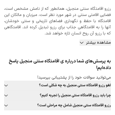
رزرو اقامتگاه سنتی منجیل، همانطور که از نامش مشخص است،
فضایی اقامتی سنتی در شهر مورد نظر است. میزبان و مالکان این
اقامتگاه با حفظ و نگهداری فضاهای تاریخی و سنتی خودشان،
آنها را به اقامتگاهی جذاب برای رزرو تبدیل کرده اند. اقامتگاهی
که با رزرو آن روح انسان تازه خواهد شد.
این اقامتگاه های سنتی به طور معمول در شهرهای باستانی و
مشاهده بیشتر
تاریخی ایران بیشتر یافت می شوند.
در اقامتگاه‌های سنتی، محیطی آرام‌تر و راحت‌تر برای میهمانان
فراهم شده است. علاوه بر این موضوع، اقامتگاه‌های سنتی معمولا
به پرسش‌های شما درباره ی اقامتگاه سنتی منجیل پاسخ
فضای بیشتر و بزرگتری را نسبت به اتاق‌های یک هتل زنجیره‌ای
داده‌ایم!
در اختیار شما مهمان قرار خواهند داد. این امر می‌تواند برای
افرادی که تمایل دارند تا به صورت خانوادگی یا با تعداد بالا سفر
می‌توانید سوالات خود را از پشتیبانی بپرسید!
کنند، بسیار مطلوب واقع شود.
لغو رزرو اقامتگاه سنتی منجیل به چه شکلی است؟
رزرو اقامتگاه سنتی منجیل، هم یکی از همین تجربه های اصیل
قوانین لغو رزرو اقامتگاه سنتی این شهر به صورت ثابت برای تمامی اقامتگاه
و ناب است. شهر مذکور به دلیل پیشینه تاریخی خود فضاهایی
چرا باید رزرو اقامتگاه سنتی منجیل را تجربه کنیم؟
سنتی قابل ارائه نیست. حتما در زمان رزرو اقامتگاه سنتی مورد نظر خود به
جذاب را برای راه اندازی اقامتگاه های سنتی شامل می شود.
بافت سنتی و جذاب این شهر، غذاهای محلی و بومی جذاب، فرهنگ غنی،
قوانین لغو توجه کنید.
رزرو اقامتگاه سنتی منجیل شامل چه مراحلی است؟
رزرو اقامتگاه سنتی منجیل به صورت آنلاین
تجربه‌های جذاب و به یادماندنی اقامت در اقامتگاه سنتی این شهر و …
مراجعه به صفحه اقامتگاه سنتی سفربازی 2. انتخاب شهر، تعداد نفرات،
با توجه به اهمیت اقامت در اقامتگاه‌های سنتی برای سفرهای
دلایلی جذاب برای رزرو اقامتگاه سنتی منجیل است.