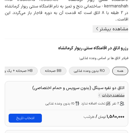
kermanshah - ساختمانی دنج و تمیز به نام اقامتگاه سنتی ریوار کرمانشاه
در 2 طبقه با 8 اتاق است که قدمت آن به دوره قاجار باز می‌گردد. این
اقامت...
مشاهده بیشتر
رزرو اتاق در اقامتگاه سنتی ریوار کرمانشاه
فیلتر اتاق ها بر اساس وعده غذایی
:
همه
RO بدون وعده غذایی
BB صبحانه
HB صبحانه + یک وعده غذا
اتاق دو نفره سینگل (بدون سرویس و حمام اختصاصی)
مشاهده جزئیات
2 نفر
تخت اضافه ندارد
ro بدون وعده غذایی
1,580,000
/
هرشب
تومان
انتخاب تاریخ