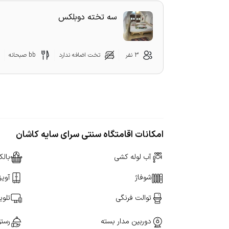
سه تخته دوبلکس
3 نفر
تخت اضافه ندارد
bb صبحانه
امکانات اقامتگاه سنتی سرای سایه کاشان
آب لوله کشی
بالک
شوفاژ
آویز
توالت فرنگی
تلوی
دوربین مدار بسته
رستو