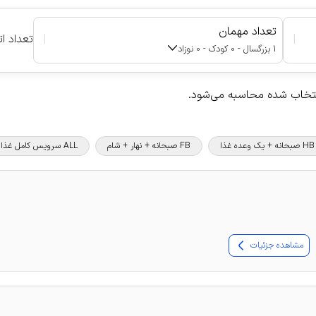
تعداد مهمان
|
|
تعداد ات
1 بزرگسال - 0 کودک - 0 نوزاد
نتخاب شده محاسبه می‌شود.
HB صبحانه + یک وعده غذا
FB صبحانه + نهار + شام
ALL سرویس کامل غذا و نوشیدنی
مشاهده جزئیات