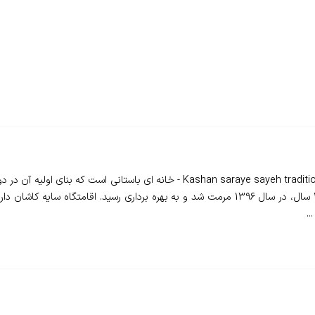
❇️ اقامتگاه بوم گردی سرای سایه کاشان - ashan saraye sayeh traditiona residence
..