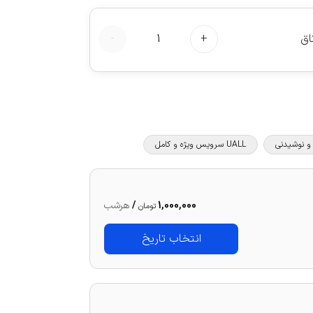
اق
+
1
-
UALL سرویس ویژه و کامل
1,000,000
/
هرشب
تومان
انتخاب تاریخ