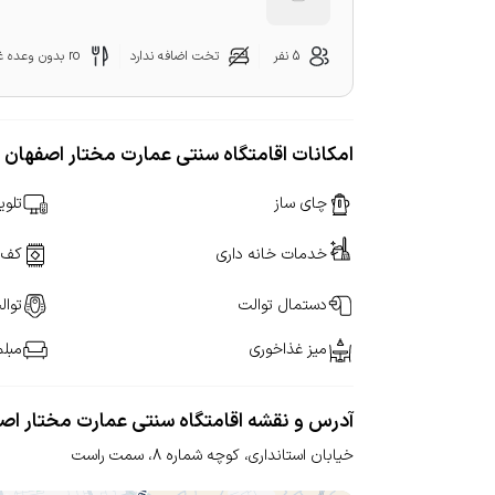
5 نفر
تخت اضافه ندارد
ro بدون وعده غذایی
امکانات اقامتگاه سنتی عمارت مختار اصفهان
چای ساز
تلوی
خدمات خانه داری
کف 
دستمال توالت
توال
میز غذاخوری
مبل
آدرس و نقشه اقامتگاه سنتی عمارت مختار اص
خیابان استانداری، کوچه شماره 8،
سمت راست