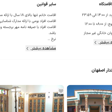
قامتگاه
سایر قوانین
د
:
از
14:00
الی
23:59
وج
:
از
08:00
تا
12:00
اقامت افراد با صیغه نامه مهر برجسته و
ان خانگی
غیر مجاز
نرخ ...
 بیشتر
مشاهده بیشتر
تار اصفهان