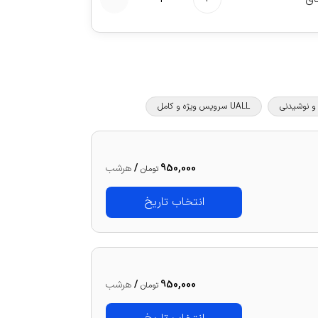
UALL سرویس ویژه و کامل
950,000
/
هرشب
تومان
انتخاب تاریخ
950,000
/
هرشب
تومان