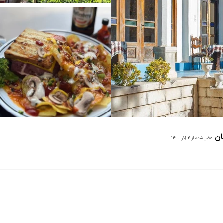
ان
عضو شده از
2 آذر 1400