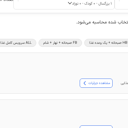
1 بزرگسال - 0 کودک - 0 نوزاد
نتخاب شده محاسبه می‌شود.
HB صبحانه + یک وعده غذا
FB صبحانه + نهار + شام
ALL سرویس کامل غذا و نوشیدنی
مشاهده جزئیات