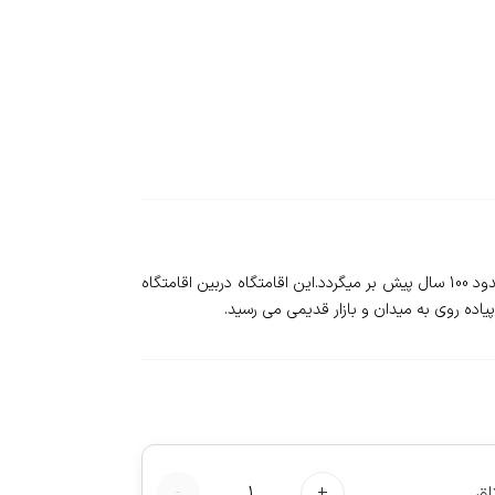
❇️اقامتگاه سنتی عمارت مختار اصفهان - Isfahan emarat mokhtar traditional residence - بنای این اقامتگاه از دوره ی پهلوی به حدود 100 سال پیش بر میگردد.این اقامتگاه دربین اقامتگاه
یاده روی به میدان و بازار قدیمی می رسید.
اق
+
1
-