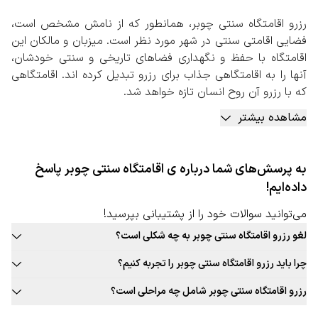
رزرو اقامتگاه سنتی چوبر، همانطور که از نامش مشخص است،
فضایی اقامتی سنتی در شهر مورد نظر است. میزبان و مالکان این
اقامتگاه با حفظ و نگهداری فضاهای تاریخی و سنتی خودشان،
آنها را به اقامتگاهی جذاب برای رزرو تبدیل کرده اند. اقامتگاهی
که با رزرو آن روح انسان تازه خواهد شد.
این اقامتگاه های سنتی به طور معمول در شهرهای باستانی و
مشاهده بیشتر
تاریخی ایران بیشتر یافت می شوند.
در اقامتگاه‌های سنتی، محیطی آرام‌تر و راحت‌تر برای میهمانان
فراهم شده است. علاوه بر این موضوع، اقامتگاه‌های سنتی معمولا
به پرسش‌های شما درباره ی اقامتگاه سنتی چوبر پاسخ
فضای بیشتر و بزرگتری را نسبت به اتاق‌های یک هتل زنجیره‌ای
داده‌ایم!
در اختیار شما مهمان قرار خواهند داد. این امر می‌تواند برای
افرادی که تمایل دارند تا به صورت خانوادگی یا با تعداد بالا سفر
می‌توانید سوالات خود را از پشتیبانی بپرسید!
کنند، بسیار مطلوب واقع شود.
لغو رزرو اقامتگاه سنتی چوبر به چه شکلی است؟
رزرو اقامتگاه سنتی چوبر، هم یکی از همین تجربه های اصیل و
قوانین لغو رزرو اقامتگاه سنتی این شهر به صورت ثابت برای تمامی اقامتگاه
ناب است. شهر مذکور به دلیل پیشینه تاریخی خود فضاهایی
چرا باید رزرو اقامتگاه سنتی چوبر را تجربه کنیم؟
سنتی قابل ارائه نیست. حتما در زمان رزرو اقامتگاه سنتی مورد نظر خود به
جذاب را برای راه اندازی اقامتگاه های سنتی شامل می شود.
بافت سنتی و جذاب این شهر، غذاهای محلی و بومی جذاب، فرهنگ غنی،
قوانین لغو توجه کنید.
رزرو اقامتگاه سنتی چوبر شامل چه مراحلی است؟
رزرو اقامتگاه سنتی چوبر به صورت آنلاین
تجربه‌های جذاب و به یادماندنی اقامت در اقامتگاه سنتی این شهر و …
مراجعه به صفحه اقامتگاه سنتی سفربازی 2. انتخاب شهر، تعداد نفرات،
با توجه به اهمیت اقامت در اقامتگاه‌های سنتی برای سفرهای
دلایلی جذاب برای رزرو اقامتگاه سنتی چوبر است.