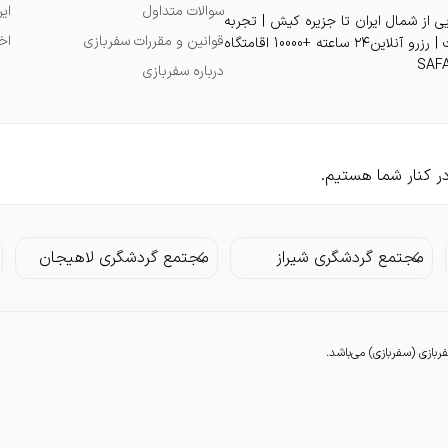
سوالات متداول
ای
یی از شمال ایران تا جزیره کیش | تجربه
قوانین و مقررات سفربازی
اخ
اقامت دلنشین در بهترین هتل و ویلا و آپارتمان و سوئیت با بهترین قیمت | رزرو آنلاین۲۴ ساعته +10000 اقامتگاه
درباره سفربازی
مجتمع گردشگری شیراز
مجتمع گردشگری لاهیجان
زی (سفربازی) می‌باشد.