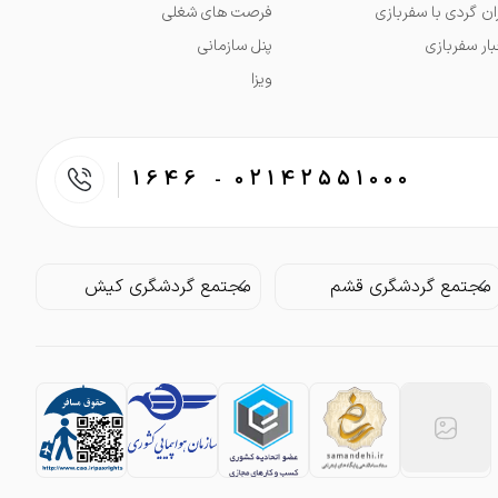
ران گردی با سفربازی
فرصت های شغلی
بار سفربازی
پنل سازمانی
ویزا
1646
02142551000
-
مجتمع گردشگری قشم
مجتمع گردشگری کیش