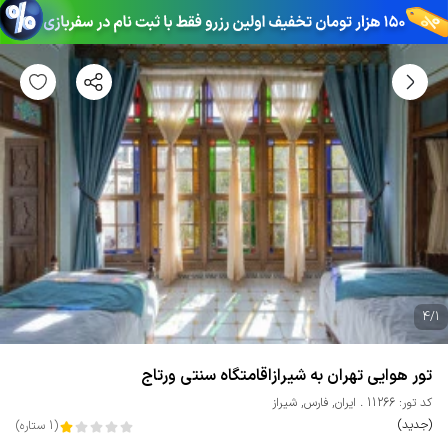
4
/
1
تور هوایی تهران به شیرازاقامتگاه سنتی ورتاج
کد تور: 11266
ایران
,
فارس
,
شیراز
(جدید)
(
1
ستاره
)