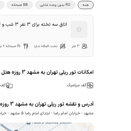
همه
RO بدون وعده غذایی
BB صبحانه
اتاق سه تخته برای 3 نفر 3 شب و 4 روز قطار 4 تخته
3 نفر
تخت اضافه ندارد
fb صبحانه + نهار + شام
امکانات تور ریلی تهران به مشهد 3 روزه هتل سایه
کف سرامیک
کف 
آدرس و نقشه تور ریلی تهران به مشهد 3 روزه هتل سایه
مشهد - خیابان امام رضا - ابتدای امام رضا 5
مشهد - خیابا