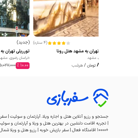
(
جدید
)
(
جدید
)
(
4
ستاره
)
تور هوایی تهران به مشهد هتل رونا
تورریلی تهران به 
خراسان رضوی
،
مشهد
خراسان رضوی
،
مشهد
8,840,000
5,027,000
%
10.00
/
هرشب
تومان
جستجو و رزرو آنلاین هتل و اجاره ویلا، آپارتمان و سوئیت | سفر
+10000 اقامتگاه فعال | سفر بازیش خوبه | رزرو هتل و ویلا شمال تا کیش | SAFARBAZI Rentals