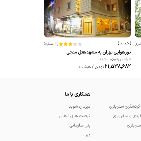
(
جدید
)
اره
)
(
3
ستاره
)
تورهوایی تهران به مشهدهتل منجی
خراسان رضوی
،
مشهد
21,538,682
/
هرشب
تومان
همکاری با ما
گردشگری سفربازی
میزبان شوید
گردی با سفربازی
فرصت های شغلی
سفربازی
پنل سازمانی
ویزا