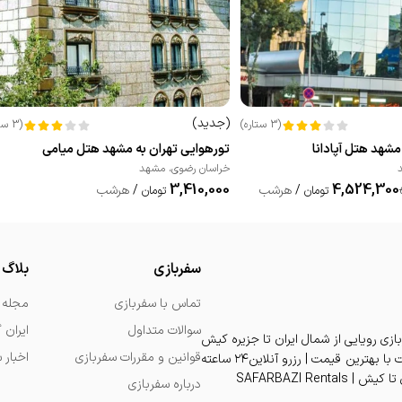
(
جدید
)
(
3
ستاره
)
(
3
ست
مشهد هتل آپادانا
تورهوایی تهران به مشهد هتل میامی
خراسان رضوی
،
مشهد
3,410,000
4,524,300
/
هرشب
/
هرشب
تومان
تومان
سفربازی
بلاگ
تماس با سفربازی
مجله 
سوالات متداول
ایران 
بازی رویایی از شمال ایران تا جزیره کیش
قوانین و مقررات سفربازی
اخبار 
| تجربه اقامت دلنشین در بهترین هتل و ویلا و آپارتمان و سوئیت با بهترین قیمت | رزرو آنلاین۲۴ ساعته
درباره سفربازی