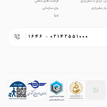
ران گردی با سفربازی
فرصت های شغلی
بار سفربازی
پنل سازمانی
ویزا
1646
02142551000
-