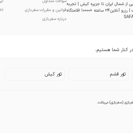
سوالات متداول
ای
یی از شمال ایران تا جزیره کیش | تجربه
قوانین و مقررات سفربازی
اخ
اقامت دلنشین در بهترین هتل و ویلا و آپارتمان و سوئیت با بهترین قیمت | رزرو آنلاین۲۴ ساعته +10000 اقامتگاه
درباره سفربازی
تور قشم
تور کیش
زی (سفربازی) می‌باشد.