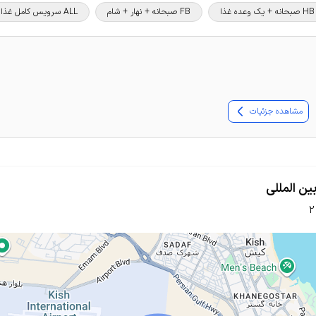
HB صبحانه + یک وعده غذا
FB صبحانه + نهار + شام
ALL سرویس کامل غذا و نوشیدنی
مشاهده جزئیات
ن المللی
2