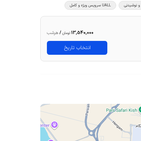
UALL سرویس ویژه و کامل
13,540,000
/
هرشب
تومان
انتخاب تاریخ