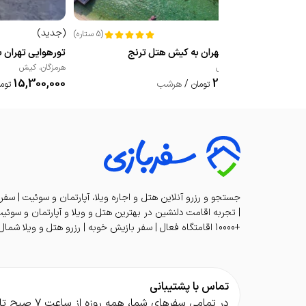
(
جدید
)
(
جدید
)
(
5
ستاره
)
تورهوایی تهران به کیش هتل ترنج
تورهوایی تهران به
هرمزگان
،
کیش
هرمزگان
،
کیش
15,300,000
21,400,000
/
هرشب
تومان
توم
جستجو و رزرو آنلاین هتل و اجاره ویلا، آپارتمان و سوئیت | سفر
+10000 اقامتگاه فعال | سفر بازیش خوبه | رزرو هتل و ویلا شمال تا کیش | SAFARBAZI Rentals
تماس با پشتیبانی
در تمامی سفر‌های شما، همه روزه از ساعت ۷ صبح تا ۲ بامداد در کنار شما هستیم.