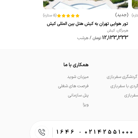
(
جدید
)
اره
)
(
5
ستاره
)
تور هوایی تهران به کیش هتل بین المللی کیش
هرمزگان
،
کیش
12,133,333
/
هرشب
تومان
همکاری با ما
گردشگری سفربازی
میزبان شوید
گردی با سفربازی
فرصت های شغلی
سفربازی
پنل سازمانی
ویزا
1646
02142551000
-