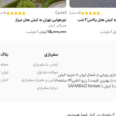
(
جدید
)
(
5
ستاره
)
(
5
ست
 کیش هتل پالاس3 شب
تورهوایی تهران به کیش هتل میراژ
هرمزگان
،
کیش
15,000,000
/
هرشب
/
هرشب
ان
تومان
سفربازی
بلاگ
تماس با سفربازی
مجله 
سوالات متداول
ایران 
بازی رویایی از شمال ایران تا جزیره کیش
قوانین و مقررات سفربازی
اخبار 
| تجربه اقامت دلنشین در بهترین هتل و ویلا و آپارتمان و سوئیت با بهترین قیمت | رزرو آنلاین۲۴ ساعته
درباره سفربازی