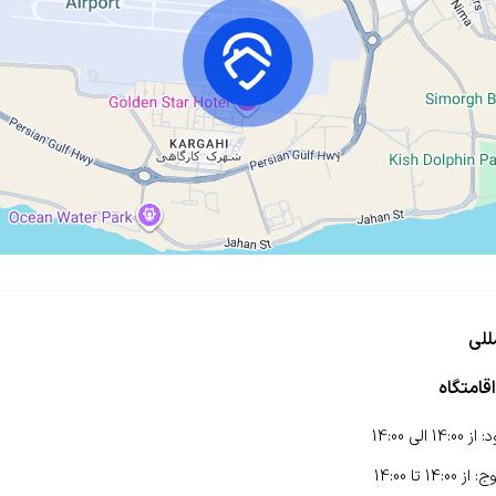
للی
قامتگاه
د
:
از
14:00
الی
14:00
وج
:
از
14:00
تا
14:00