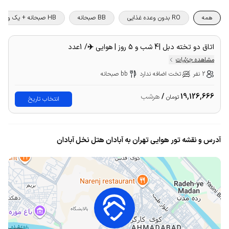
همه
RO بدون وعده غذایی
BB صبحانه
HB صبحانه + یک وعده غذا
اتاق دو تخته دبل |4 شب و 5 روز | هوایی ✈️/ 1عدد
مشاهده جزئیات
2 نفر
تخت اضافه ندارد
bb صبحانه
19,126,666
/
هرشب
تومان
انتخاب تاریخ
آدرس و نقشه تور هوایی تهران به آبادان هتل نخل آبادان