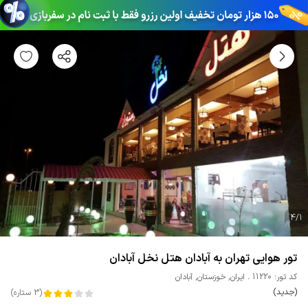
4
/
1
تور هوایی تهران به آبادان هتل نخل آبادان
کد تور: 11220
ایران
,
خوزستان
,
آبادان
(جدید)
(
3
ستاره
)