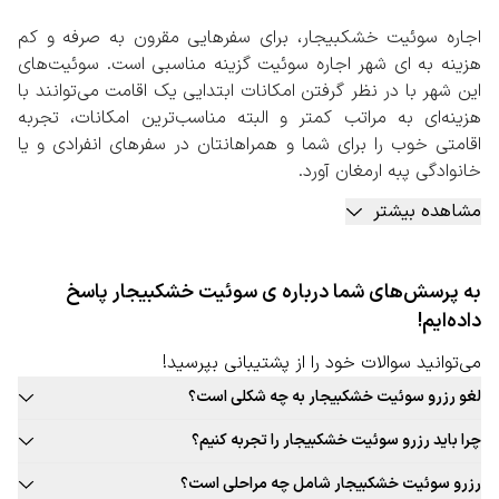
اجاره سوئیت خشکبیجار، برای سفرهایی مقرون به صرفه و کم
هزینه به ای شهر اجاره سوئیت گزینه مناسبی است. سوئیت‌های
این شهر با در نظر گرفتن امکانات ابتدایی یک اقامت می‌توانند با
هزینه‌ای به مراتب کمتر و البته مناسب‌ترین امکانات، تجربه
اقامتی خوب را برای شما و همراهانتان در سفرهای انفرادی و یا
خانوادگی پبه ارمغان آورد.
به طور کلی اجاره سوئیت خشکبیجار و یا در هر شهر دیگر،
مشاهده بیشتر
گزینه‌ای مناسب برای اجاره و رزرو اقامتگاه است. اقامتی که هزینه
کمتری برای شما به همراه دارد، اما امکاناتی مناسب را به شما ارائه
خواهد داد. باید بدانید که سوئیت‌ها امکاناتی تقریبا مشابه
به پرسش‌های شما درباره ی سوئیت خشکبیجار پاسخ
باآپارتمان‌ها دارند و همان میزان استقلال را ارائه می‌کنند. تفاوت
داده‌ایم!
مهم سوئیت و آپارتمان در وسعت اقامتگاه است. سوئیت‌ها
وسعت کمتری نسبت به آپارتمان‌ها دارند.
می‌توانید سوالات خود را از پشتیبانی بپرسید!
اجاره سوئیت خشکبیجار به صورت آنلاین
لغو رزرو سوئیت خشکبیجار به چه شکلی است؟
با توجه به اهمیت اقامت در مسافرخانه‌ها برای سفرهای گروهی،
قوانین لغو رزرو سوئیت این شهر به صورت ثابت برای تمامی سوئیت قابل
پیشنهاد می‌کنیم برای اجاره سوئیت خشکبیجار حتما به صفحه
چرا باید رزرو سوئیت خشکبیجار را تجربه کنیم؟
ارائه نیست. حتما در زمان رزرو سوئیت مورد نظر خود به قوانین لغو توجه
اختصاصی آن در سایت رزرواسیون سفربازی مراجعه کنید. در این
بافت سنتی و جذاب این شهر، غذاهای محلی و بومی جذاب، فرهنگ غنی،
کنید.
رزرو سوئیت خشکبیجار شامل چه مراحلی است؟
صفحه شهر مقصد خود را وارد کنید و با مشخص کردن تعداد
تجربه‌های جذاب و به یادماندنی اقامت در سوئیت این شهر و … دلایلی