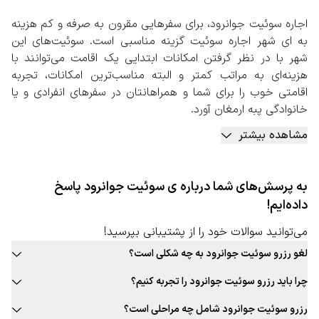
اجاره سوئیت جوانرود، برای سفرهایی مقرون به صرفه و کم هزینه
به ای شهر اجاره سوئیت گزینه مناسبی است. سوئیت‌های این
شهر با در نظر گرفتن امکانات ابتدایی یک اقامت می‌توانند با
هزینه‌ای به مراتب کمتر و البته مناسب‌ترین امکانات، تجربه
اقامتی خوب را برای شما و همراهانتان در سفرهای انفرادی و یا
خانوادگی پبه ارمغان آورد.
به طور کلی اجاره سوئیت جوانرود و یا در هر شهر دیگر، گزینه‌ای
مشاهده بیشتر
مناسب برای اجاره و رزرو اقامتگاه است. اقامتی که هزینه کمتری
برای شما به همراه دارد، اما امکاناتی مناسب را به شما ارائه خواهد
داد. باید بدانید که سوئیت‌ها امکاناتی تقریبا مشابه باآپارتمان‌ها
به پرسش‌های شما درباره ی سوئیت جوانرود پاسخ
دارند و همان میزان استقلال را ارائه می‌کنند. تفاوت مهم سوئیت
داده‌ایم!
و آپارتمان در وسعت اقامتگاه است. سوئیت‌ها وسعت کمتری
نسبت به آپارتمان‌ها دارند.
می‌توانید سوالات خود را از پشتیبانی بپرسید!
اجاره سوئیت جوانرود به صورت آنلاین
لغو رزرو سوئیت جوانرود به چه شکلی است؟
با توجه به اهمیت اقامت در مسافرخانه‌ها برای سفرهای گروهی،
قوانین لغو رزرو سوئیت این شهر به صورت ثابت برای تمامی سوئیت قابل
پیشنهاد می‌کنیم برای اجاره سوئیت جوانرود حتما به صفحه
چرا باید رزرو سوئیت جوانرود را تجربه کنیم؟
ارائه نیست. حتما در زمان رزرو سوئیت مورد نظر خود به قوانین لغو توجه
اختصاصی آن در سایت رزرواسیون سفربازی مراجعه کنید. در این
بافت سنتی و جذاب این شهر، غذاهای محلی و بومی جذاب، فرهنگ غنی،
کنید.
رزرو سوئیت جوانرود شامل چه مراحلی است؟
صفحه شهر مقصد خود را وارد کنید و با مشخص کردن تعداد
تجربه‌های جذاب و به یادماندنی اقامت در سوئیت این شهر و … دلایلی