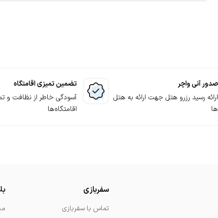
 تا پایان اقامت شما در متل رزرو شده کنارتان خواهند بود. این همرا
انتخاب متل و بررسی آن 5. ثبت درخواست رزرو 6. ارتباط کارشناسان پشتیبانی 7. پرداخت وجه لازم 8. قطعی شدن رزرو متل
و مناسب را ترجیح می دهید، پیشنهاد می‌کنیم با دنبال کردن صفحات 
مت اجاره کنید.
صدور آنی واچر
تضمین تمیزی اقامتگاه
ارائه رسید رزرو هتل جهت ارائه به هتل
آسودگی خاطر از نظافت و تم
ها
اقامتگاه‌ها
سفربازی
بل
تماس با سفربازی
مج