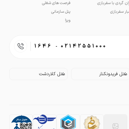
ران گردی با سفربازی
فرصت های شغلی
بار سفربازی
پنل سازمانی
ویزا
1646
02142551000
-
متل فریدونکنار
متل کلاردشت