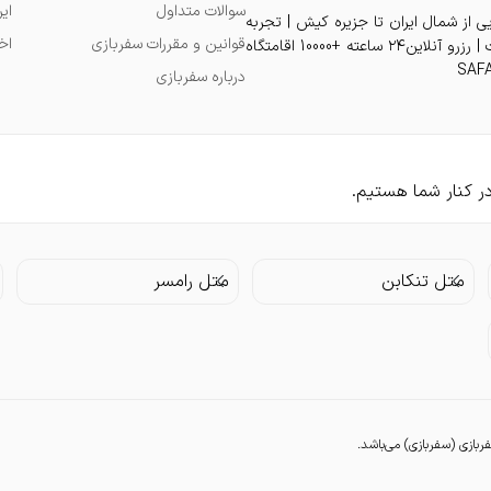
سوالات متداول
ای
یی از شمال ایران تا جزیره کیش | تجربه
قوانین و مقررات سفربازی
اخ
اقامت دلنشین در بهترین هتل و ویلا و آپارتمان و سوئیت با بهترین قیمت | رزرو آنلاین۲۴ ساعته +10000 اقامتگاه
درباره سفربازی
متل تنکابن
متل رامسر
زی (سفربازی) می‌باشد.