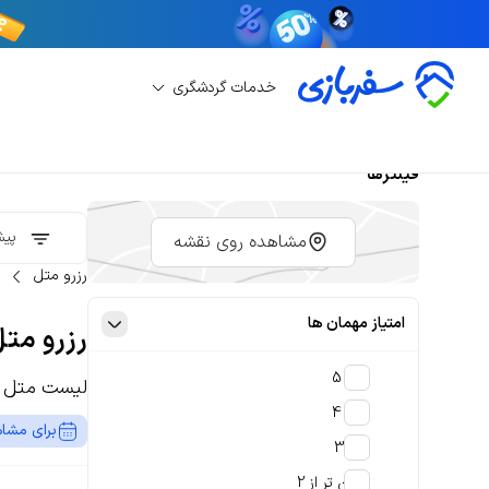
خدمات گردشگری
فیلترها
پیش
مشاهده روی نقشه
رزرو متل
امتیاز مهمان ها
رزرو مت
4 تا 5
لیست متل ه
3 تا 4
برای مشاه
2 تا 3
پایین تر از 2