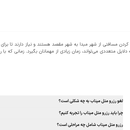
ن مسافتی از شهر مبدا به شهر مقصد هستند و نیاز دارند تا برای شب
دلایل متعددی می‌تواند، زمان زیادی از مهمانان بگیرد. زمانی که ب
 می‌شوند. در این مدل از اقامتگاه‌ها، میزبان با در نظر گرفتن امک
تگاه فراهم آورد. این کار باعث می‌شود تا مهمان هم هزینه کمتری برای 
 می‌شود، رزرو متل میناب را با سفربازی تجربه کنید. برای این کار
 و تاریخ ورود خروج، وارد صفحه متل‌های شهر مقصدتان بشوید. در
لغو رزرو متل میناب به چه شکلی است؟
ارد. در این صفحه با انتخاب امکانات، بازه قیمتی و سایر موارد و ن
قوانین لغو رزرو متل این شهر به صورت ثابت برای تمامی متل قابل ارائه نیست
چرا باید رزرو متل میناب را تجربه کنیم؟
ایی و…)، امکانات دقیق و مشخص، مسیر دسترسی و نظرات مهمانان قبلی
بافت سنتی و جذاب این شهر، غذاهای محلی و بومی جذاب، فرهنگ غنی، تجرب
رزرو متل میناب شامل چه مراحلی است؟
 بدون حضور در محل متل، انتخابی مطمئن داشته باشید.
جذاب برای رزرو متل میناب است.