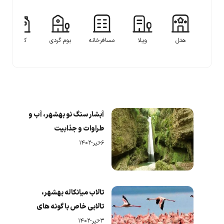
هتل
ویلا
مسافرخانه
بوم گردی
کلبه
آبشار سنگ نو بهشهر، آب و
طراوات و جذابیت
۶-تیر-۱۴۰۲
تالاب میانکاله بهشهر،
تالابی خاص با گونه های
جانواری زیبا
۳-تیر-۱۴۰۲