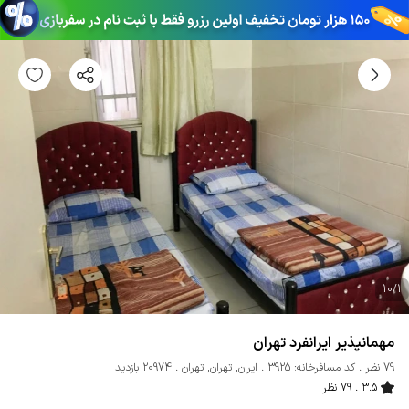
10
/
1
مهمانپذیر ایرانفرد تهران
79 نظر
کد مسافرخانه: 3925
ایران
,
تهران
,
تهران
20974 بازدید
3.5
79 نظر