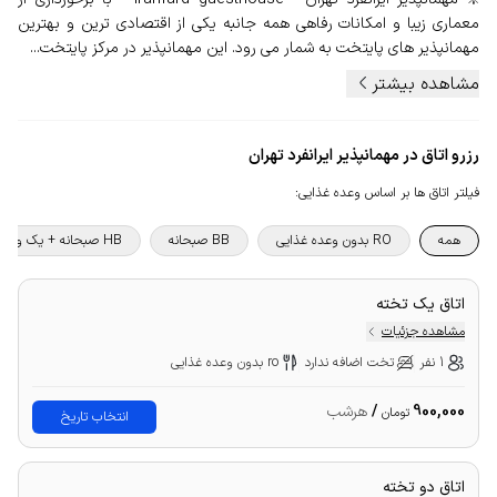
معماری زیبا و امکانات رفاهی همه جانبه یکی از اقتصادی ترین و بهترین
مهمانپذیر های پایتخت به شمار می رود. این مهمانپذیر در مرکز پایتخت...
مشاهده بیشتر
رزرو اتاق در مهمانپذیر ایرانفرد تهران
فیلتر اتاق ها بر اساس وعده غذایی
:
همه
RO بدون وعده غذایی
BB صبحانه
HB صبحانه + یک وعده غذا
اتاق یک تخته
مشاهده جزئیات
1 نفر
تخت اضافه ندارد
ro بدون وعده غذایی
900,000
/
هرشب
تومان
انتخاب تاریخ
اتاق دو تخته