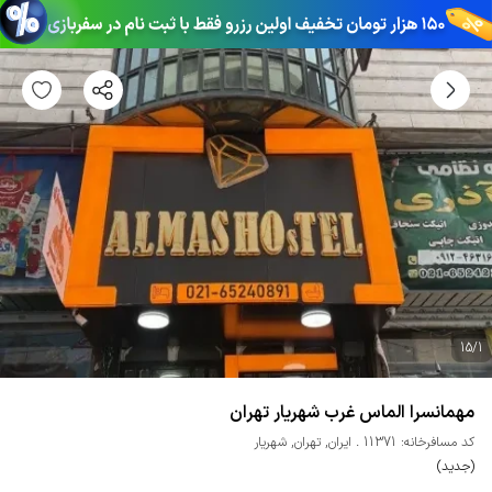
15
/
1
مهمانسرا الماس غرب شهریار تهران
کد مسافرخانه: 11371
ایران
,
تهران
,
شهریار
(جدید)