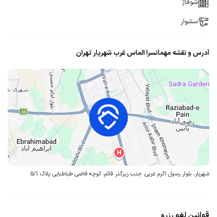
شوفاژ
سشوار
آدرس و نقشه مهمانسرا الماس غرب شهریار تهران
شهریار، بلوار رسول اکرم غربی، جنب زیرگذر قائم، کوچه قاضی طباطبایی
پلاک 5/1
قوانین لغو رزرو