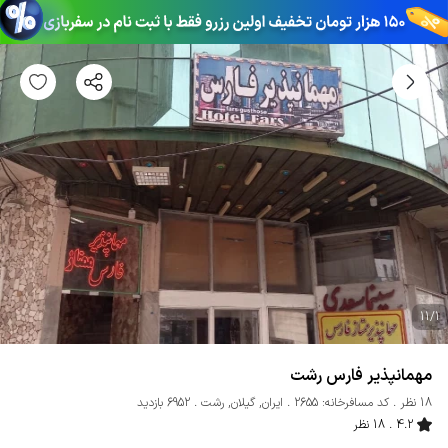
11
/
1
مهمانپذیر فارس رشت
18 نظر
کد مسافرخانه: 2655
ایران
,
گیلان
,
رشت
6952 بازدید
4.2
18 نظر