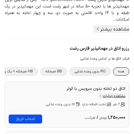
مهمانپذیر ها با تجربه 50 ساله در شهر رشت است. این مهمانپذیر در یک
طبقه و با 14 واحد اقامتی به صورت دو، سه و چهار تخته به همراه
امکانات...
مشاهده بیشتر
رزرو اتاق در مهمانپذیر فارس رشت
فیلتر اتاق ها بر اساس وعده غذایی
:
همه
RO بدون وعده غذایی
BB صبحانه
HB صبحانه + یک وعده غذا
اتاق دو تخته بدون سرویس با کولر
مشاهده جزئیات
2 نفر
تخت اضافه ندارد
ro بدون وعده غذایی
1,250,000
/
هرشب
تومان
انتخاب تاریخ