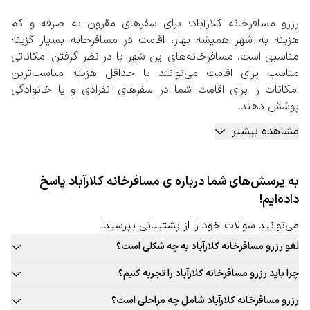
رزرو مسافرخانه کلارآباد؛ برای سفرهای مقرون به صرفه و کم
هزینه به شهر همیشه بهار، اقامت در مسافرخانه بسیار گزینه
مناسبی است. مسافرخانه‌های این شهر با در نظر گرفتن امکاناتی
مناسب برای اقامت می‌توانند با حداقل هزینه مناسب‌ترین
امکانات را برای اقامت شما در سفرهای انفرادی و یا خانوادگی
پوشش دهند.
به طور کلی رزرو مسافرخانه کلارآباد، گزینه‌ای مناسب برای رزرو
مشاهده بیشتر
اقامتگاه‌ است. اقامتی که هزینه کمتری برای شما به همراه دارد،
اما حداقل امکاناتی را برای شما به همراه خواهد داشت. باید در
نظر داشته‌باشید که مسافرخانه‌ها دارای سرویس بهداشتی
به پرسش‌های شما درباره ی مسافرخانه کلارآباد پاسخ
اختصاصی به ازای هر اتاق هستند. این موارد را باید حتما در زمان
داده‌ایم!
رزرو مسافرخانه مورد نظر، بررسی کنید.
رزرو مسافرخانه کلارآباد به صورت آنلاین
می‌توانید سوالات خود را از پشتیبانی بپرسید!
با توجه به اهمیت اقامت در مسافرخانه‌ها برای سفرهای گروهی،
لغو رزرو مسافرخانه کلارآباد به چه شکلی است؟
پیشنهاد می‌کنیم برای رزرو مسافرخانه در این شهر حتما به
قوانین لغو رزرو مسافرخانه این شهر به صورت ثابت برای تمامی مسافرخانه
صفحه اختصاصی آن در سایت رزرواسیون سفربازی مراجعه کنید.
چرا باید رزرو مسافرخانه کلارآباد را تجربه کنیم؟
قابل ارائه نیست. حتما در زمان رزرو مسافرخانه مورد نظر خود به قوانین
در این صفحه شهر مقصد خود را وارد کنید و با مشخص کردن
بافت سنتی و جذاب این شهر، غذاهای محلی و بومی جذاب، فرهنگ غنی،
لغو توجه کنید.
رزرو مسافرخانه کلارآباد شامل چه مراحلی است؟
تعداد نفرات و تاریخ ورود و خروج، وارد صفحه مسافرخانه‌های
تجربه‌های جذاب و به یادماندنی اقامت در مسافرخانه این شهر و … دلایلی