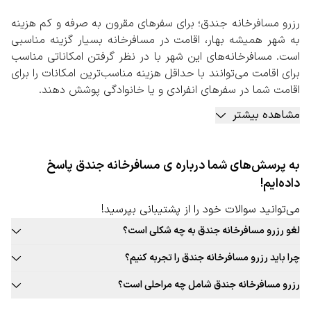
رزرو مسافرخانه جندق؛ برای سفرهای مقرون به صرفه و کم هزینه
به شهر همیشه بهار، اقامت در مسافرخانه بسیار گزینه مناسبی
است. مسافرخانه‌های این شهر با در نظر گرفتن امکاناتی مناسب
برای اقامت می‌توانند با حداقل هزینه مناسب‌ترین امکانات را برای
اقامت شما در سفرهای انفرادی و یا خانوادگی پوشش دهند.
به طور کلی رزرو مسافرخانه جندق، گزینه‌ای مناسب برای رزرو
مشاهده بیشتر
اقامتگاه‌ است. اقامتی که هزینه کمتری برای شما به همراه دارد،
اما حداقل امکاناتی را برای شما به همراه خواهد داشت. باید در
نظر داشته‌باشید که مسافرخانه‌ها دارای سرویس بهداشتی
به پرسش‌های شما درباره ی مسافرخانه جندق پاسخ
اختصاصی به ازای هر اتاق هستند. این موارد را باید حتما در زمان
داده‌ایم!
رزرو مسافرخانه مورد نظر، بررسی کنید.
رزرو مسافرخانه جندق به صورت آنلاین
می‌توانید سوالات خود را از پشتیبانی بپرسید!
با توجه به اهمیت اقامت در مسافرخانه‌ها برای سفرهای گروهی،
لغو رزرو مسافرخانه جندق به چه شکلی است؟
پیشنهاد می‌کنیم برای رزرو مسافرخانه در این شهر حتما به
قوانین لغو رزرو مسافرخانه این شهر به صورت ثابت برای تمامی مسافرخانه
صفحه اختصاصی آن در سایت رزرواسیون سفربازی مراجعه کنید.
چرا باید رزرو مسافرخانه جندق را تجربه کنیم؟
قابل ارائه نیست. حتما در زمان رزرو مسافرخانه مورد نظر خود به قوانین
در این صفحه شهر مقصد خود را وارد کنید و با مشخص کردن
بافت سنتی و جذاب این شهر، غذاهای محلی و بومی جذاب، فرهنگ غنی،
لغو توجه کنید.
رزرو مسافرخانه جندق شامل چه مراحلی است؟
تعداد نفرات و تاریخ ورود و خروج، وارد صفحه مسافرخانه‌های
تجربه‌های جذاب و به یادماندنی اقامت در مسافرخانه این شهر و … دلایلی
مراجعه به صفحه مسافرخانه سفربازی 2. انتخاب شهر، تعداد نفرات، تاریخ
شهر مورد نظر خود شوید. در این صفحه می‌توانید لیستی کامل و
جذاب برای رزرو مسافرخانه جندق است.