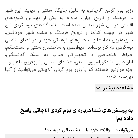
رزرو بوم گردی آلاچاتی، به دلیل جایگاه سنتی و دیرینه این شهر
در فرهنگ و تاریخ ایران، امروزه به یکی از بهترین شیوه‌های
اقامتی در این شهر تبدیل شده است. اقامتگاه‌های بوم گردی‌ این
شهر در جهت اشاعه و ترویج فرهنگ و سنت شهر خودشان،
دیرینه‌ترین نمادها و ساختارهای فرهنگی خود را در فضای اقامتی
بوم‌گردی به کار برده‌اند. دیوارهای و ساختمان سنتی و مستحکم،
حیاط اختصاصی با تجهیزاتی جذاب به سبک گذشتگان،
اتاق‌هایی با دکوراسیون سنتی، غذاهای محلی با بهترین طعم و…
جزء مواردی هستند که با رزرو بوم گردی آلاچاتی می‌توانید از آنها
بهره‌مند شوید.
به جز موارد بالا، دورهمی‌های دوستانه در فضای بوم‌گردی کنار
مشاهده بیشتر
میزبان و سایر مهمانان، کسب تجربه‌هایی جذاب در پخت
غذاهای محلی، پخت نان، برداشت محصولات از باغ‌ها و مزارع
کشاورزی، بازارهای سنتی و بومی، گردشگری بومی به همراه
به پرسش‌های شما درباره ی بوم گردی آلاچاتی پاسخ
راهنمای تور و… جزء مواردی است که در بعضی از بومگردی‌های
داده‌ایم!
این شهر قابل استفاده است.
رزرو بوم گردی آلاچاتی به صورت آنلاین
می‌توانید سوالات خود را از پشتیبانی بپرسید!
با توجه به بافت سنتی این شهر پیشنهاد می‌شود حتما در سایت