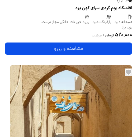
)
1
(
3.7
اقامتگاه بوم گردی سرای کهن یزد
صبحانه دارد.
پارکینگ ندارد.
ورود حیوانات خانگی مجاز نیست.
یزد
،
یزد
520,000
تومان
/
هرشب
مشاهده و رزرو