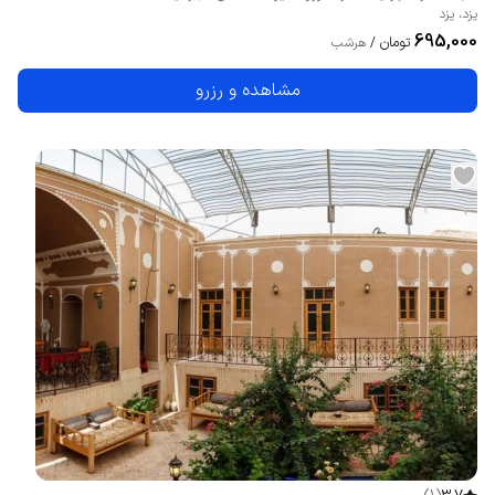
یزد
،
یزد
695,000
تومان
/
هرشب
مشاهده و رزرو