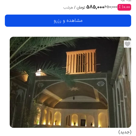
585,000
650,000
%
10.00
تومان
/
هرشب
مشاهده و رزرو
(
جدید
)