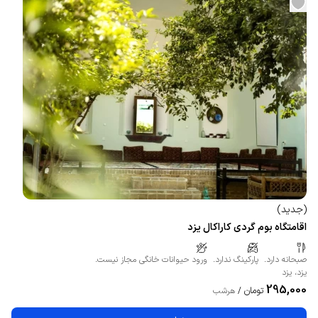
(
جدید
)
اقامتگاه بوم گردی کاراکال یزد
صبحانه دارد.
پارکینگ ندارد.
ورود حیوانات خانگی مجاز نیست.
یزد
،
یزد
295,000
تومان
/
هرشب