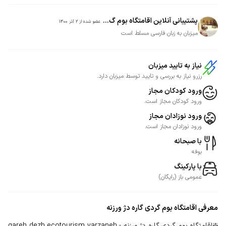
پشتیبانی آنلاین اقامتگاه بوم گ...
عضو شده از
2 آذر 1400
میزبان به زبان فارسی مسلط است
نیاز به تایید میزبان
رزرو نیاز به بررسی و تایید توسط میزبان دارد.
ورود کودکان مجاز
ورود کودکان مجاز است.
ورود نوزادان مجاز
ورود نوزادان مجاز است.
با صبحانه
بوفه
با پارکینگ
عمومی
باز
(
رایگان
)
معرفی
اقامتگاه بوم گردی گاره دژ ورزنه
❇️اقامتگاه بوم گردی گاره دژ ورزنه - gareh dezh ecotourism varzaneh