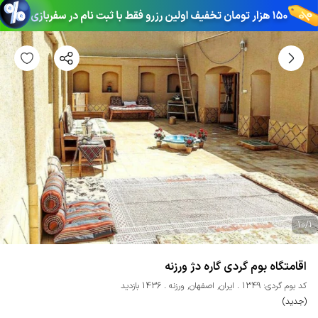
10
/
1
اقامتگاه بوم گردی گاره دژ ورزنه
کد بوم گردی: 1349
ایران
,
اصفهان
,
ورزنه
1436 بازدید
(جدید)