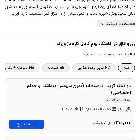
- از اقامتگاه‌های بوم‌گردی شهر ورزنه در استان اصفهان است. ورزنه به شهر
زنان سپیدپوش شهره است و کمی بیش از 17 هزار نفر جمعیت دارد. این...
مشاهده بیشتر
رزرو اتاق در اقامتگاه بوم گردی گاره دژ ورزنه
فیلتر اتاق ها بر اساس وعده غذایی
:
همه
RO بدون وعده غذایی
BB صبحانه
HB صبحانه + یک وعده غذا
دو تخته تویین با صبحانه (بدون سرویس بهداشتی و حمام
اختصاصی)
مشاهده جزئیات
2 نفر
تخت اضافه ندارد
bb صبحانه
300,000
/
هرشب
تومان
انتخاب تاریخ