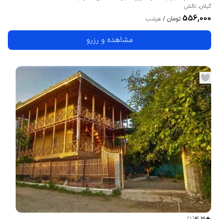
گیلان
،
تالش
556,000
تومان
/
هرشب
مشاهده و رزرو