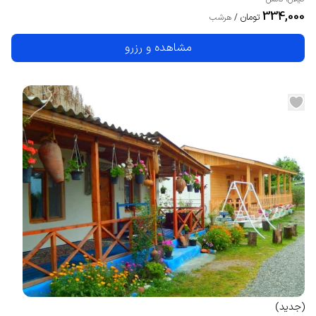
334,000
تومان
/
هرشب
مشاهده و رزرو
(
جدید
)