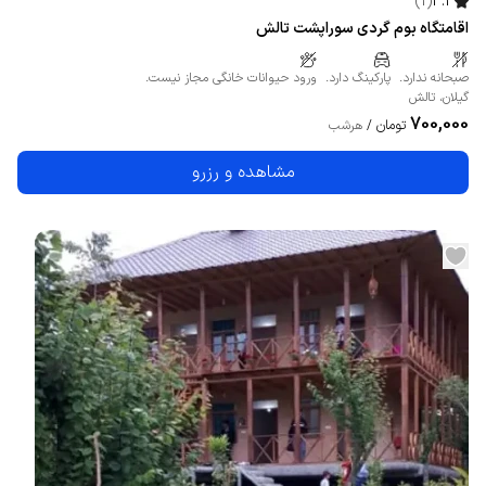
)
1
(
4.3
اقامتگاه بوم گردی سوراپشت تالش
صبحانه ندارد.
پارکینگ دارد.
ورود حیوانات خانگی مجاز نیست.
گیلان
،
تالش
700,000
تومان
/
هرشب
مشاهده و رزرو