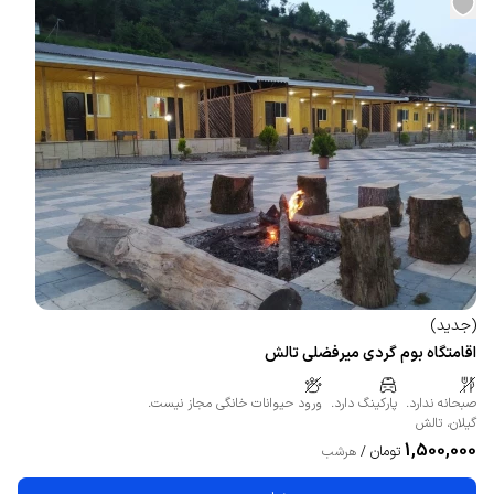
(
جدید
)
اقامتگاه بوم گردی میرفضلی تالش
صبحانه ندارد.
پارکینگ دارد.
ورود حیوانات خانگی مجاز نیست.
گیلان
،
تالش
1,500,000
تومان
/
هرشب