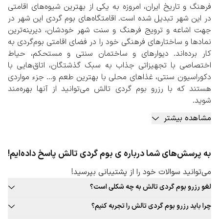
فرهنگ و تاریخ ایران، امروزه به یکی از بهترین شیوه‌های اقامتی
در این شهر تبدیل شده است. اقامتگاه‌های بوم گردی‌ این شهر در
جهت اشاعه و ترویج فرهنگ و سنت شهر خودشان، دیرینه‌ترین
نمادها و ساختارهای فرهنگی خود را در فضای اقامتی بوم‌گردی به
کار برده‌اند. دیوارهای و ساختمان سنتی و مستحکم، حیاط
اختصاصی با تجهیزاتی جذاب به سبک گذشتگان، اتاق‌هایی با
دکوراسیون سنتی، غذاهای محلی با بهترین طعم و… جزء مواردی
هستند که با رزرو بوم گردی تالش می‌توانید از آنها بهره‌مند
شوید.
به جز موارد بالا، دورهمی‌های دوستانه در فضای بوم‌گردی کنار
مشاهده بیشتر
میزبان و سایر مهمانان، کسب تجربه‌هایی جذاب در پخت
غذاهای محلی، پخت نان، برداشت محصولات از باغ‌ها و مزارع
کشاورزی، بازارهای سنتی و بومی، گردشگری بومی به همراه
به پرسش‌های شما درباره ی بوم گردی تالش پاسخ داده‌ایم!
راهنمای تور و… جزء مواردی است که در بعضی از بومگردی‌های
این شهر قابل استفاده است.
می‌توانید سوالات خود را از پشتیبانی بپرسید!
رزرو بوم گردی تالش به صورت آنلاین
لغو رزرو بوم گردی تالش به چه شکلی است؟
با توجه به بافت سنتی این شهر پیشنهاد می‌شود حتما در سایت
قوانین لغو رزرو بوم گردی این شهر به صورت ثابت برای تمامی بوم گردی
سفربازی به بررسی و انجام رزرو بوم گردی تالش بپردازید.
چرا باید رزرو بوم گردی تالش را تجربه کنیم؟
قابل ارائه نیست. حتما در زمان رزرو بوم گردی مورد نظر خود به قوانین لغو
کارشناسان تامین بوم‌گردی سفربازی، بهترین اقامتگاه‌های