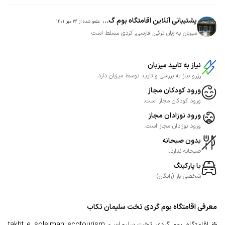
پشتیبانی آنلاین اقامتگاه بوم گ...
عضو شده از
26 مهر 1401
میزبان به زبان ترکی, فارسی, کردی مسلط است
نیاز به تایید میزبان
رزرو نیاز به بررسی و تایید توسط میزبان دارد.
ورود کودکان مجاز
ورود کودکان مجاز است.
ورود نوزادان مجاز
ورود نوزادان مجاز است.
بدون صبحانه
صبحانه ندارد.
با پارکینگ
شخصی
باز
(
رایگان
)
معرفی
اقامتگاه بوم گردی تخت سلیمان تکاب
❇️ اقامتگاه بوم گردی تخت سلیمان - takht e soleiman ecotourism