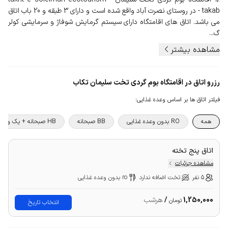
takab - در روستای نصرت آباد واقع شده است و دارای 3 طبقه و 20 باب اتاق
می باشد. اتاق های اقامتگاه دارای سیستم گرمایش شوفاژ و سرمایشی کولر
گ...
مشاهده بیشتر
رزرو اتاق در اقامتگاه بوم گردی تخت سلیمان تکاب
فیلتر اتاق ها بر اساس وعده غذایی
:
همه
RO بدون وعده غذایی
BB صبحانه
HB صبحانه + یک وعده غذا
اتاق پنج تخته
مشاهده جزئیات
5 نفر
تخت اضافه ندارد
ro بدون وعده غذایی
1,250,000
/
هرشب
تومان
انتخاب تاریخ