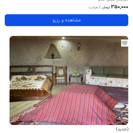
350,000
تومان
/
هرشب
مشاهده و رزرو
(
جدید
)