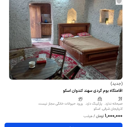
(
جدید
)
اقامتگاه بوم گردی سهند کندوان اسکو
صبحانه ندارد.
پارکینگ دارد.
ورود حیوانات خانگی مجاز نیست.
آذربایجان شرقی
،
اسکو
1,000,000
تومان
/
هرشب