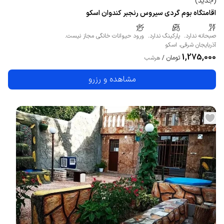
(
جدید
)
اقامتگاه بوم گردی سیروس رنجبر کندوان اسکو
صبحانه ندارد.
پارکینگ ندارد.
ورود حیوانات خانگی مجاز نیست.
آذربایجان شرقی
،
اسکو
1,275,000
تومان
/
هرشب
مشاهده و رزرو