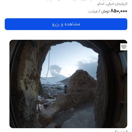
آذربایجان شرقی
،
اسکو
850,000
تومان
/
هرشب
مشاهده و رزرو