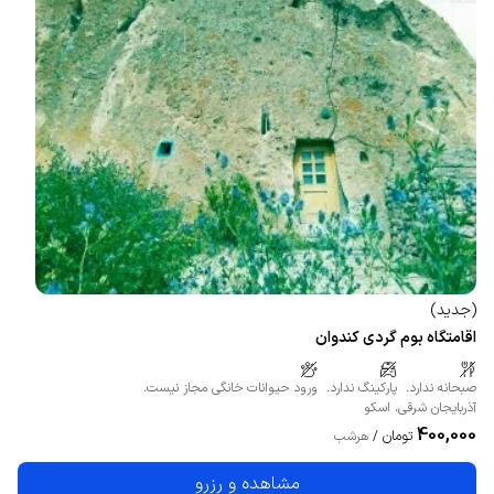
(
جدید
)
اقامتگاه بوم گردی کندوان
صبحانه ندارد.
پارکینگ ندارد.
ورود حیوانات خانگی مجاز نیست.
آذربایجان شرقی
،
اسکو
400,000
تومان
/
هرشب
مشاهده و رزرو