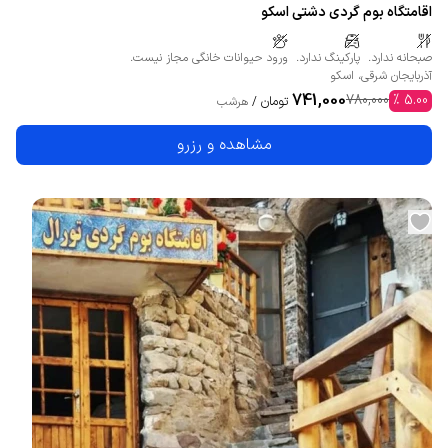
اقامتگاه بوم گردی دشتی اسکو
صبحانه ندارد.
پارکینگ ندارد.
ورود حیوانات خانگی مجاز نیست.
آذربایجان شرقی
،
اسکو
741,000
780,000
%
5.00
تومان
/
هرشب
مشاهده و رزرو