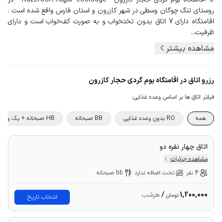
روستای تنگ چوگان وسطی در شهر کازرون و استان فارس واقع شده است .
اقامتگاه دارای 7 اتاق بدون تختخواب و به صورت کف‌خواب است و دارای
ظرفیت...
مشاهده بیشتر
رزرو اتاق در اقامتگاه بوم گردی حجار کازرون
فیلتر اتاق ها بر اساس وعده غذایی
:
همه
RO بدون وعده غذایی
BB صبحانه
HB صبحانه + یک وعده غذا
اتاق چهار نفره دو
مشاهده جزئیات
4 نفر
تخت اضافه ندارد
bb صبحانه
1,200,000
/
هرشب
تومان
انتخاب تاریخ