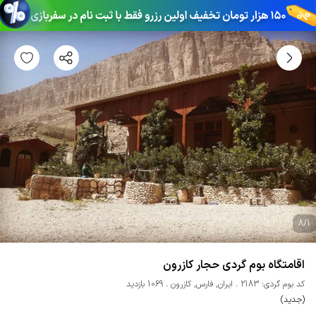
8
/
1
اقامتگاه بوم گردی حجار کازرون
کد بوم گردی: 2183
ایران
,
فارس
,
کازرون
1069 بازدید
(جدید)