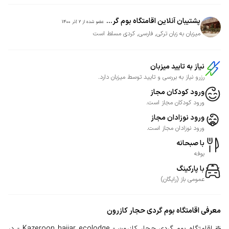
پشتیبان آنلاین اقامتگاه بوم گر...
عضو شده از
2 آذر 1400
میزبان به زبان ترکی, فارسی, کردی مسلط است
نیاز به تایید میزبان
رزرو نیاز به بررسی و تایید توسط میزبان دارد.
ورود کودکان مجاز
ورود کودکان مجاز است.
ورود نوزادان مجاز
ورود نوزادان مجاز است.
با صبحانه
بوفه
با پارکینگ
عمومی
باز
(
رایگان
)
معرفی
اقامتگاه بوم گردی حجار کازرون
❇️ اقامتگاه بوم گردی حجار کازرون - Kazeroon hajjar ecolodge - در