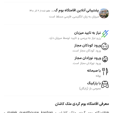
پشتیبانی آنلاین اقامتگاه بوم گ...
عضو شده از
2 آذر 1400
میزبان به زبان انگلیسی, فارسی مسلط است
نیاز به تایید میزبان
رزرو نیاز به بررسی و تایید توسط میزبان دارد.
ورود کودکان مجاز
ورود کودکان مجاز است.
ورود نوزادان مجاز
ورود نوزادان مجاز است.
با صبحانه
بوفه
با پارکینگ
عمومی
باز
(
رایگان
)
معرفی
اقامتگاه بوم گردی ملک کاشان
❇️اقامتگاه بوم گردی ملک کاشان - malek guesthouse kashan -