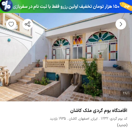
28
/
1
اقامتگاه بوم گردی ملک کاشان
کد بوم گردی: 1232
ایران
,
اصفهان
,
کاشان
1935 بازدید
(جدید)