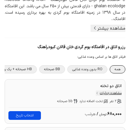
ghalan ecolodge - دارای قدمتی بیش از 250 سال می باشد. این اقامتگاه
در سال 1398 در زمینه اقامتگاه بوم گردی به بهره برداری رسیده است.
اقامتگ...
مشاهده بیشتر
رزرو اتاق در اقامتگاه بوم گردی خان قالان کبودرآهنگ
فیلتر اتاق ها بر اساس وعده غذایی
:
همه
RO بدون وعده غذایی
BB صبحانه
HB صبحانه + یک وعده غذا
اتاق دو تخته
مشاهده جزئیات
2 نفر
تخت اضافه ندارد
bb صبحانه
680,000
/
هرشب
تومان
انتخاب تاریخ