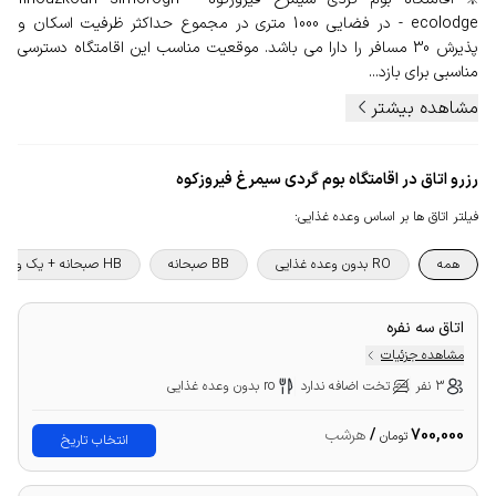
ecolodge - در فضایی 1000 متری در مجموع حداکثر ظرفیت اسکان و
پذیرش 30 مسافر را دارا می باشد. موقعیت مناسب این اقامتگاه دسترسی
مناسبی برای بازد...
مشاهده بیشتر
رزرو اتاق در اقامتگاه بوم گردی سیمرغ فیروزکوه
فیلتر اتاق ها بر اساس وعده غذایی
:
همه
RO بدون وعده غذایی
BB صبحانه
HB صبحانه + یک وعده غذا
اتاق سه نفره
مشاهده جزئیات
3 نفر
تخت اضافه ندارد
ro بدون وعده غذایی
700,000
/
هرشب
تومان
انتخاب تاریخ