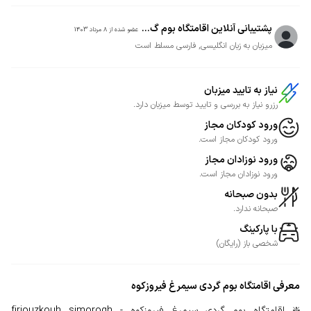
پشتیبانی آنلاین اقامتگاه بوم گ...
عضو شده از
8 مرداد 1403
میزبان به زبان انگلیسی, فارسی مسلط است
نیاز به تایید میزبان
رزرو نیاز به بررسی و تایید توسط میزبان دارد.
ورود کودکان مجاز
ورود کودکان مجاز است.
ورود نوزادان مجاز
ورود نوزادان مجاز است.
بدون صبحانه
صبحانه ندارد.
با پارکینگ
شخصی
باز
(
رایگان
)
معرفی
اقامتگاه بوم گردی سیمرغ فیروزکوه
❇️ اقامتگاه بوم گردی سیمرغ فیروزکوه - firiouzkouh simorogh