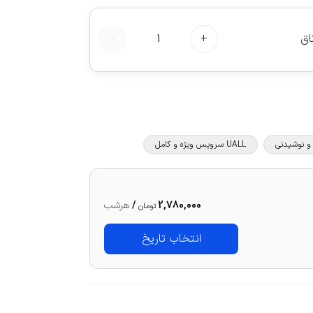
اق
+
1
-
UALL سرویس ویژه و کامل
2,780,000
/
هرشب
تومان
انتخاب تاریخ