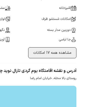
آشپزخانه
مشر
امکانات شستشو ظرف
لواز
دوربین مدار بسته
نگهب
جا لباسی
آویز
مشاهده همه 17 امکانات
آدرس و نقشه اقامتگاه بوم گردی تارال نوید چ
روستای بالا محله،
خیابان امام رضا