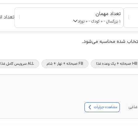
تعداد مهمان
|
|
تعداد ات
1 بزرگسال - 0 کودک - 0 نوزاد
نتخاب شده محاسبه می‌شود.
HB صبحانه + یک وعده غذا
FB صبحانه + نهار + شام
ALL سرویس کامل غذا و نوشیدنی
مشاهده جزئیات