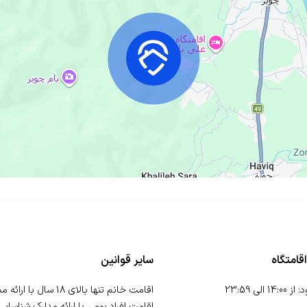
قامتگاه
سایر قوانین
د
:
از
14:00
الی
23:59