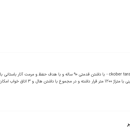
❇️اقامتگاه بوم گردی تارال نوید چوبر - ckober taralnavid ecolodge - با داشتن قدمت
ر