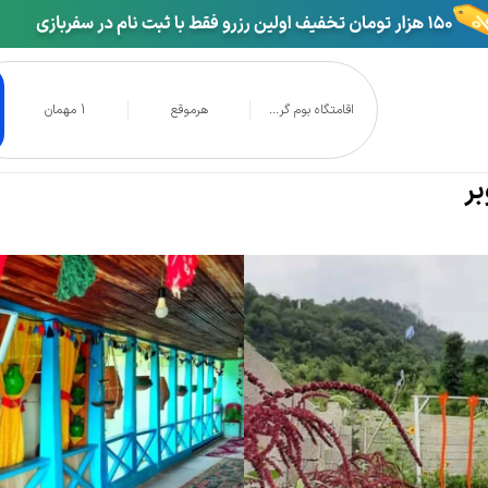
اقامتگاه بوم گر...
هرموقع
1 مهمان
ردی تارال نوید چوبر
بر