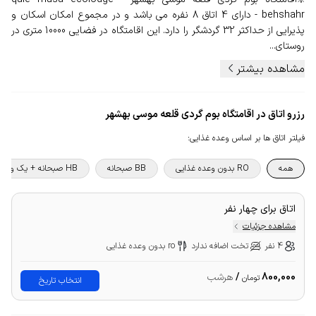
behshahr - دارای 4 اتاق 8 نفره می باشد و در مجموع امکان اسکان و
پذیرایی از حداکثر 32 گردشگر را دارد. این اقامتگاه در فضایی 10000 متری در
روستای...
مشاهده بیشتر
رزرو اتاق در اقامتگاه بوم گردی قلعه موسی بهشهر
فیلتر اتاق ها بر اساس وعده غذایی
:
همه
RO بدون وعده غذایی
BB صبحانه
HB صبحانه + یک وعده غذا
اتاق برای چهار نفر
مشاهده جزئیات
4 نفر
تخت اضافه ندارد
ro بدون وعده غذایی
800,000
/
هرشب
تومان
انتخاب تاریخ