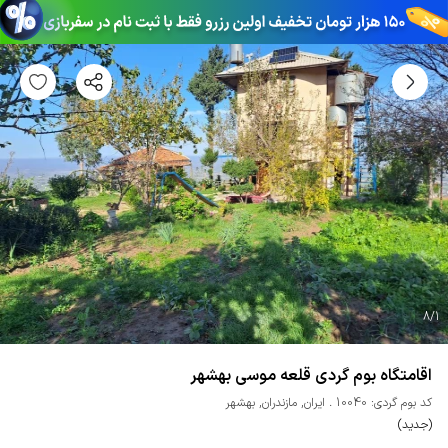
8
/
1
اقامتگاه بوم گردی قلعه موسی بهشهر
کد بوم گردی: 10040
ایران
,
مازندران
,
بهشهر
(جدید)