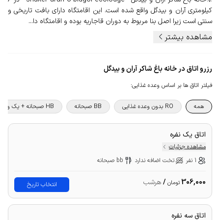
کیلومتری آران و بیدگل واقع شده است. این اقامتگاه دارای بافت تاریخی و
سنتی است زیرا اصل بنا مربوط به دوران قاجاریه بوده و اقامتگاه دا...
مشاهده بیشتر
رزرو اتاق در خانه باغ شاکر آران و بیدگل
فیلتر اتاق ها بر اساس وعده غذایی
:
همه
RO بدون وعده غذایی
BB صبحانه
HB صبحانه + یک وعده غذا
اتاق یک نفره
مشاهده جزئیات
1 نفر
تخت اضافه ندارد
bb صبحانه
306,000
/
هرشب
تومان
انتخاب تاریخ
اتاق سه نفره