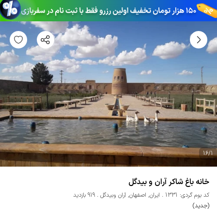
16
/
1
خانه باغ شاکر آران و بیدگل
کد بوم گردی: 1331
ایران
,
اصفهان
,
آران وبیدگل
919 بازدید
(جدید)