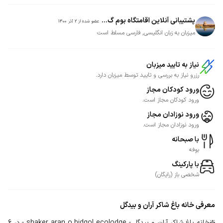
پشتیبانی آنلاین اقامتگاه بوم گ...
عضو شده از
2 آذر 1400
میزبان به زبان انگلیسی, فارسی مسلط است
نیاز به تایید میزبان
رزرو نیاز به بررسی و تایید توسط میزبان دارد.
ورود کودکان مجاز
ورود کودکان مجاز است.
ورود نوزادان مجاز
ورود نوزادان مجاز است.
با صبحانه
بوفه
با پارکینگ
شخصی
باز
(
رایگان
)
معرفی
خانه باغ شاکر آران و بیدگل
❇️خانه باغ شاکر آران و بیدگل - shaker aran o bidgol ecolodge - در 6