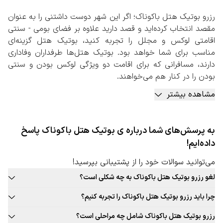
رزرو بوتیک هتل باکوناک؛ اگر این شهر دوست داشتنی را به عنوان
مقصد انتخاب کرده‌اید و قصد دارید علاوه بر فضای بومی - سنتی
اقامتی لوکس و مجلل را تجربه کنید، بوتیک هتل گزینه‌ای
مناسب برای شما خواهد بود. بوتیک هتل‌ها طرفداران وفاداری
دارند، مسافرانی که برای اقامت دو ویژگی لوکس بودن و سنتی
بودن را در کنار هم می‌خواهند.
با رزرو بوتیک هتل باکوناک، می توانید از امکاناتی مانند استفاده
مشاهده بیشتر
از رستوران‌های مجلل با غذاهای سنتی این شهر، اتاق‌هایی لوکس
با دکوراسیون بومی، امکانات ورزشی و آبی، سرو انواع نوشیدنی و
خوراکی سنتی و… بهره‌مند شوید. اقامت در بوتیک هتل‌ها
به پرسش‌های شما درباره ی بوتیک هتل باکوناک پاسخ
تجربه‌ای نو و جذاب خواهد بود، تجربه‌ای که اقامت در هتل‌های
داده‌ایم!
لوکس را با فضایی سنتی ارائه می‌دهد.
رزرو بوتیک هتل باکوناک به صورت آنلاین
می‌توانید سوالات خود را از پشتیبانی بپرسید!
با توجه به بافت سنتی این شهر پیشنهاد می‌کنیم، حتما در سایت
لغو رزرو بوتیک هتل باکوناک به چه شکلی است؟
سفربازی به بررسی و انجام رزرو بوتیک هتل باکوناک بپردازید.
قوانین لغو رزرو بوتیک هتل این شهر به صورت ثابت برای تمامی بوتیک هتل
کارشناسان تامین بوتیک هتل سفربازی، بهترین بوتیک هتل‌های
چرا باید رزرو بوتیک هتل باکوناک را تجربه کنیم؟
قابل ارائه نیست. حتما در زمان رزرو بوتیک هتل مورد نظر خود به قوانین
این شهر را برای اقامت شما مهیا کرده‌اند. بوتیک هتل‌هایی که
بافت سنتی و جذاب این شهر، غذاهای محلی و بومی جذاب، فرهنگ غنی،
لغو توجه کنید.
رزرو بوتیک هتل باکوناک شامل چه مراحلی است؟
بعد از گذراندن بررسی‌های متعددی به تایید کارشناسان ما
تجربه‌های جذاب و به یادماندنی اقامت در بوتیک هتل این شهر و … دلایلی