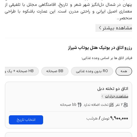
پنهان در شمال دل‌انگیز شهر شعر و تاریخ، اقامتگاهی مجلل با تلفیقی از
معماری اصیل ایرانی و راحتی مدرن است. این عمارت باشکوه با طراحی
منحصر...
مشاهده بیشتر
رزرو اتاق در بوتیک هتل یوتاب شیراز
فیلتر اتاق ها بر اساس وعده غذایی
:
همه
RO بدون وعده غذایی
BB صبحانه
HB صبحانه + یک وعده غذا
اتاق دو تخته دبل
مشاهده جزئیات
2 نفر
تخت اضافه ندارد
bb صبحانه
9,900,000
/
هرشب
تومان
انتخاب تاریخ