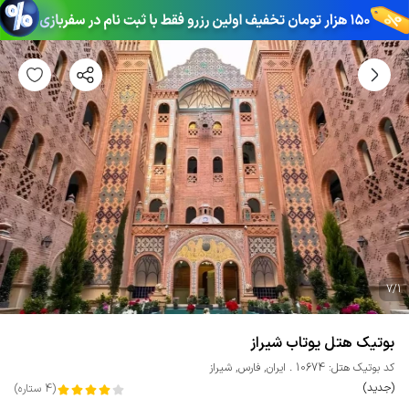
7
/
1
بوتیک هتل یوتاب شیراز
کد بوتیک هتل: 10674
ایران
,
فارس
,
شیراز
(جدید)
(
4
ستاره
)