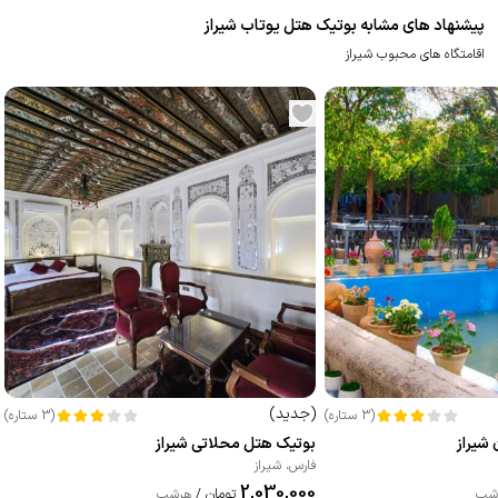
پیشنهاد های مشابه بوتیک هتل یوتاب شیراز
اقامتگاه های محبوب شیراز
(
جدید
)
(
3
ستاره
)
(
3
ستاره
)
شیراز
بوتیک هتل محلاتی شیراز
فارس
،
شیراز
2,030,000
تومان
شب
/
هرشب