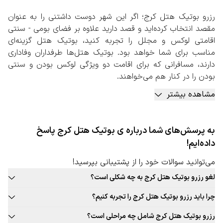
رزرو بوتیک هتل کرج؛ اگر این شهر دوست داشتنی را به عنوان
مقصد انتخاب کرده‌اید و قصد دارید علاوه بر فضای بومی - سنتی
اقامتی لوکس و مجلل را تجربه کنید، بوتیک هتل گزینه‌ای
مناسب برای شما خواهد بود. بوتیک هتل‌ها طرفداران وفاداری
دارند، مسافرانی که برای اقامت دو ویژگی لوکس بودن و سنتی
بودن را در کنار هم می‌خواهند.
با رزرو بوتیک هتل کرج، می توانید از امکاناتی مانند استفاده از
مشاهده بیشتر
رستوران‌های مجلل با غذاهای سنتی این شهر، اتاق‌هایی لوکس با
دکوراسیون بومی، امکانات ورزشی و آبی، سرو انواع نوشیدنی و
خوراکی سنتی و… بهره‌مند شوید. اقامت در بوتیک هتل‌ها
به پرسش‌های شما درباره ی بوتیک هتل کرج پاسخ
تجربه‌ای نو و جذاب خواهد بود، تجربه‌ای که اقامت در هتل‌های
داده‌ایم!
لوکس را با فضایی سنتی ارائه می‌دهد.
رزرو بوتیک هتل کرج به صورت آنلاین
می‌توانید سوالات خود را از پشتیبانی بپرسید!
با توجه به بافت سنتی این شهر پیشنهاد می‌کنیم، حتما در سایت
لغو رزرو بوتیک هتل کرج به چه شکلی است؟
سفربازی به بررسی و انجام رزرو بوتیک هتل کرج بپردازید.
قوانین لغو رزرو بوتیک هتل این شهر به صورت ثابت برای تمامی بوتیک هتل
کارشناسان تامین بوتیک هتل سفربازی، بهترین بوتیک هتل‌های
چرا باید رزرو بوتیک هتل کرج را تجربه کنیم؟
قابل ارائه نیست. حتما در زمان رزرو بوتیک هتل مورد نظر خود به قوانین
این شهر را برای اقامت شما مهیا کرده‌اند. بوتیک هتل‌هایی که
بافت سنتی و جذاب این شهر، غذاهای محلی و بومی جذاب، فرهنگ غنی،
لغو توجه کنید.
رزرو بوتیک هتل کرج شامل چه مراحلی است؟
بعد از گذراندن بررسی‌های متعددی به تایید کارشناسان ما
تجربه‌های جذاب و به یادماندنی اقامت در بوتیک هتل این شهر و … دلایلی