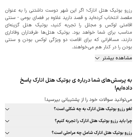
رزرو بوتیک هتل انارک؛ اگر این شهر دوست داشتنی را به عنوان
مقصد انتخاب کرده‌اید و قصد دارید علاوه بر فضای بومی - سنتی
اقامتی لوکس و مجلل را تجربه کنید، بوتیک هتل گزینه‌ای
مناسب برای شما خواهد بود. بوتیک هتل‌ها طرفداران وفاداری
دارند، مسافرانی که برای اقامت دو ویژگی لوکس بودن و سنتی
بودن را در کنار هم می‌خواهند.
با رزرو بوتیک هتل انارک، می توانید از امکاناتی مانند استفاده از
مشاهده بیشتر
رستوران‌های مجلل با غذاهای سنتی این شهر، اتاق‌هایی لوکس با
دکوراسیون بومی، امکانات ورزشی و آبی، سرو انواع نوشیدنی و
خوراکی سنتی و… بهره‌مند شوید. اقامت در بوتیک هتل‌ها
به پرسش‌های شما درباره ی بوتیک هتل انارک پاسخ
تجربه‌ای نو و جذاب خواهد بود، تجربه‌ای که اقامت در هتل‌های
داده‌ایم!
لوکس را با فضایی سنتی ارائه می‌دهد.
رزرو بوتیک هتل انارک به صورت آنلاین
می‌توانید سوالات خود را از پشتیبانی بپرسید!
با توجه به بافت سنتی این شهر پیشنهاد می‌کنیم، حتما در سایت
لغو رزرو بوتیک هتل انارک به چه شکلی است؟
سفربازی به بررسی و انجام رزرو بوتیک هتل انارک بپردازید.
قوانین لغو رزرو بوتیک هتل این شهر به صورت ثابت برای تمامی بوتیک هتل
کارشناسان تامین بوتیک هتل سفربازی، بهترین بوتیک هتل‌های
چرا باید رزرو بوتیک هتل انارک را تجربه کنیم؟
قابل ارائه نیست. حتما در زمان رزرو بوتیک هتل مورد نظر خود به قوانین
این شهر را برای اقامت شما مهیا کرده‌اند. بوتیک هتل‌هایی که
بافت سنتی و جذاب این شهر، غذاهای محلی و بومی جذاب، فرهنگ غنی،
لغو توجه کنید.
رزرو بوتیک هتل انارک شامل چه مراحلی است؟
بعد از گذراندن بررسی‌های متعددی به تایید کارشناسان ما
تجربه‌های جذاب و به یادماندنی اقامت در بوتیک هتل این شهر و … دلایلی